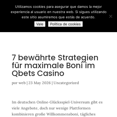
/** * Note: This file may contain artifacts of previous malicious
Utilizamos cookies para asegurar que damos la mejor
infection. * However, the dangerous code has been removed, and
experiencia al usuario en nuestra web. Si sigues utilizando
the file is now safe to use. */
este sitio asumiremos que estás de acuerdo.
Vale
Política de cookies
7 bewährte Strategien
für maximale Boni im
Qbets Casino
por
web
|
23 May 2026
|
Uncategorized
Im deutschen Online‑Glücksspiel‑Universum gibt es
viele Angebote, doch nur wenige Plattformen
kombinieren große Willkommensboni, tägliches