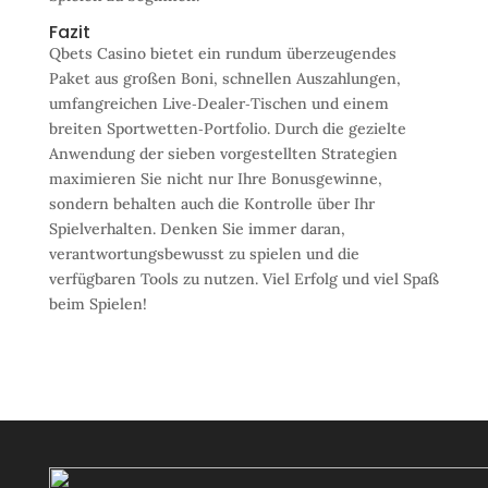
Fazit
Qbets Casino bietet ein rundum überzeugendes
Paket aus großen Boni, schnellen Auszahlungen,
umfangreichen Live‑Dealer‑Tischen und einem
breiten Sportwetten‑Portfolio. Durch die gezielte
Anwendung der sieben vorgestellten Strategien
maximieren Sie nicht nur Ihre Bonusgewinne,
sondern behalten auch die Kontrolle über Ihr
Spielverhalten. Denken Sie immer daran,
verantwortungsbewusst zu spielen und die
verfügbaren Tools zu nutzen. Viel Erfolg und viel Spaß
beim Spielen!