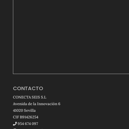
CONTACTO
CONECTA SEIS S.L
Avenida de la Innovación 6
41020 Sevilla
CIF B91426254
954 674 097