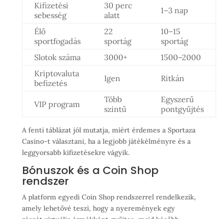
Kifizetési
30 perc
1–3 nap
sebesség
alatt
Élő
22
10–15
sportfogadás
sportág
sportág
Slotok száma
3000+
1500–2000
Kriptovaluta
Igen
Ritkán
befizetés
Több
Egyszerű
VIP program
szintű
pontgyűjtés
A fenti táblázat jól mutatja, miért érdemes a Sportaza
Casino-t választani, ha a legjobb játékélményre és a
leggyorsabb kifizetésekre vágyik.
Bónuszok és a Coin Shop
rendszer
A platform egyedi Coin Shop rendszerrel rendelkezik,
amely lehetővé teszi, hogy a nyeremények egy