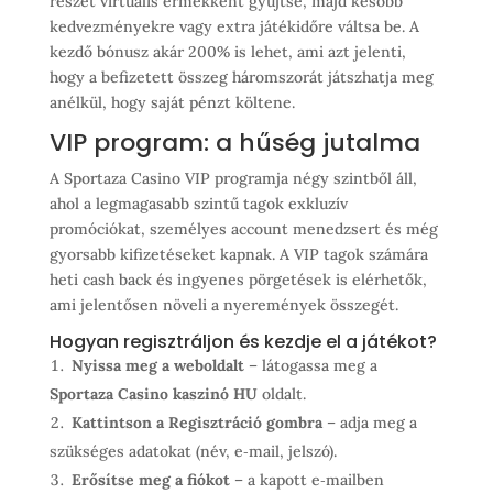
részét virtuális érmékként gyűjtse, majd később
kedvezményekre vagy extra játékidőre váltsa be. A
kezdő bónusz akár 200% is lehet, ami azt jelenti,
hogy a befizetett összeg háromszorát játszhatja meg
anélkül, hogy saját pénzt költene.
VIP program: a hűség jutalma
A Sportaza Casino VIP programja négy szintből áll,
ahol a legmagasabb szintű tagok exkluzív
promóciókat, személyes account menedzsert és még
gyorsabb kifizetéseket kapnak. A VIP tagok számára
heti cash back és ingyenes pörgetések is elérhetők,
ami jelentősen növeli a nyeremények összegét.
Hogyan regisztráljon és kezdje el a játékot?
Nyissa meg a weboldalt
– látogassa meg a
Sportaza Casino kaszinó HU
oldalt.
Kattintson a Regisztráció gombra
– adja meg a
szükséges adatokat (név, e‑mail, jelszó).
Erősítse meg a fiókot
– a kapott e‑mailben