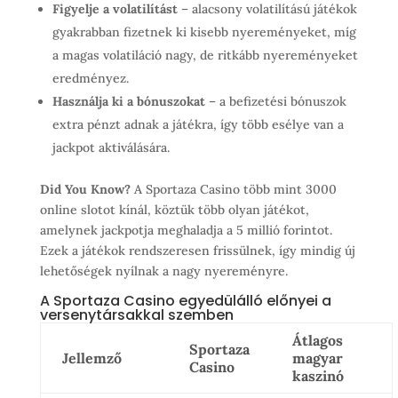
Figyelje a volatilítást
– alacsony volatilítású játékok
gyakrabban fizetnek ki kisebb nyereményeket, míg
a magas volatiláció nagy, de ritkább nyereményeket
eredményez.
Használja ki a bónuszokat
– a befizetési bónuszok
extra pénzt adnak a játékra, így több esélye van a
jackpot aktiválására.
Did You Know?
A Sportaza Casino több mint 3000
online slotot kínál, köztük több olyan játékot,
amelynek jackpotja meghaladja a 5 millió forintot.
Ezek a játékok rendszeresen frissülnek, így mindig új
lehetőségek nyílnak a nagy nyereményre.
A Sportaza Casino egyedülálló előnyei a
versenytársakkal szemben
Átlagos
Sportaza
Jellemző
magyar
Casino
kaszinó