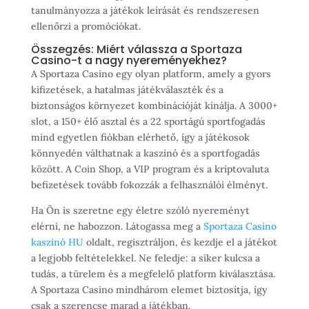
tanulmányozza a játékok leírását és rendszeresen
ellenőrzi a promóciókat.
Összegzés: Miért válassza a Sportaza
Casino-t a nagy nyereményekhez?
A Sportaza Casino egy olyan platform, amely a gyors
kifizetések, a hatalmas játékválaszték és a
biztonságos környezet kombinációját kínálja. A 3000+
slot, a 150+ élő asztal és a 22 sportágú sportfogadás
mind egyetlen fiókban elérhető, így a játékosok
könnyedén válthatnak a kaszinó és a sportfogadás
között. A Coin Shop, a VIP program és a kriptovaluta
befizetések tovább fokozzák a felhasználói élményt.
Ha Ön is szeretne egy életre szóló nyereményt
elérni, ne habozzon. Látogassa meg a
Sportaza Casino
kaszinó HU
oldalt, regisztráljon, és kezdje el a játékot
a legjobb feltételekkel. Ne feledje: a siker kulcsa a
tudás, a türelem és a megfelelő platform kiválasztása.
A Sportaza Casino mindhárom elemet biztosítja, így
csak a szerencse marad a játékban.