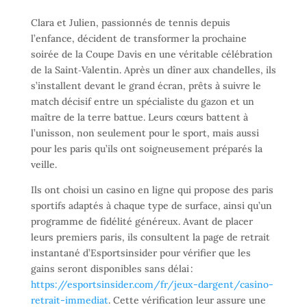
Clara et Julien, passionnés de tennis depuis
l’enfance, décident de transformer la prochaine
soirée de la Coupe Davis en une véritable célébration
de la Saint‑Valentin. Après un dîner aux chandelles, ils
s’installent devant le grand écran, prêts à suivre le
match décisif entre un spécialiste du gazon et un
maître de la terre battue. Leurs cœurs battent à
l’unisson, non seulement pour le sport, mais aussi
pour les paris qu’ils ont soigneusement préparés la
veille.
Ils ont choisi un casino en ligne qui propose des paris
sportifs adaptés à chaque type de surface, ainsi qu’un
programme de fidélité généreux. Avant de placer
leurs premiers paris, ils consultent la page de retrait
instantané d’Esportsinsider pour vérifier que les
gains seront disponibles sans délai :
https://esportsinsider.com/fr/jeux-dargent/casino-
retrait-immediat
. Cette vérification leur assure une