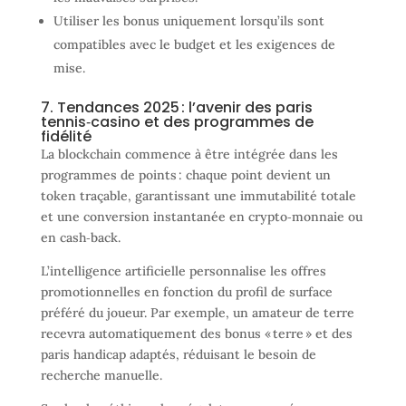
Utiliser les bonus uniquement lorsqu’ils sont
compatibles avec le budget et les exigences de
mise.
7. Tendances 2025 : l’avenir des paris
tennis‑casino et des programmes de
fidélité
La blockchain commence à être intégrée dans les
programmes de points : chaque point devient un
token traçable, garantissant une immutabilité totale
et une conversion instantanée en crypto‑monnaie ou
en cash‑back.
L’intelligence artificielle personnalise les offres
promotionnelles en fonction du profil de surface
préféré du joueur. Par exemple, un amateur de terre
recevra automatiquement des bonus « terre » et des
paris handicap adaptés, réduisant le besoin de
recherche manuelle.