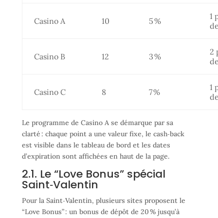
1 
Casino A
10
5 %
de
2 
Casino B
12
3 %
d
1 
Casino C
8
7 %
de
Le programme de Casino A se démarque par sa
clarté : chaque point a une valeur fixe, le cash‑back
est visible dans le tableau de bord et les dates
d’expiration sont affichées en haut de la page.
2.1. Le “Love Bonus” spécial
Saint‑Valentin
Pour la Saint‑Valentin, plusieurs sites proposent le
“Love Bonus” : un bonus de dépôt de 20 % jusqu’à