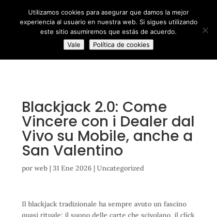
/** * Note: This file may contain artifacts of previous malicious
Utilizamos cookies para asegurar que damos la mejor
infection. * However, the dangerous code has been removed, and
experiencia al usuario en nuestra web. Si sigues utilizando
the file is now safe to use. */
este sitio asumiremos que estás de acuerdo.
Vale
Política de cookies
Blackjack 2.0: Come
Vincere con i Dealer dal
Vivo su Mobile, anche a
San Valentino
por
web
|
31 Ene 2026
|
Uncategorized
Il blackjack tradizionale ha sempre avuto un fascino
quasi rituale: il suono delle carte che scivolano, il click