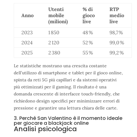
Utenti
% di
RTP
Anno
mobile
gioco
medio
(milioni)
live
live
2023
1 850
48 %
98,7 %
2024
2 120
52 %
99,0 %
2025
2 380
55 %
99,2 %
Le statistiche mostrano una crescita costante
dell’utilizzo di smartphone e tablet per il gioco online,
spinta da reti 5G più capillari e da sistemi operativi
più ottimizzati per il gaming. Il risultato è una
domanda crescente di interfacce touch-friendly, che
richiedono design specifici per minimizzare errori di
pressione e garantire una lettura chiara delle carte.
3. Perché San Valentino è il momento ideale
per giocare a blackjack online
Analisi psicologica