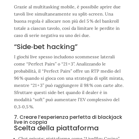
Grazie al multitasking mobile, è possibile aprire due
tavoli live simultaneamente su split‑screen. Una
buona regola è allocare non più del 5 % del bankroll
totale a ciascun tavolo, così da limitare le perdite in
caso di serie negativa su uno dei due.
“Side‑bet hacking”
I giochi live spesso includono scommesse laterali
come “Perfect Pairs” o “21 + 3”. Analizzando le
probabilità, il “Perfect Pairs” offre un RTP medio del
96 % quando si gioca con una strategia di split mirata,
mentre “21 + 3” può raggiungere il 98 % con carte alte.
Sfruttare questi side‑bet quando il dealer è in
modalità “soft” può aumentare l’EV complessivo del
0,3‑0,5 %.
7. Creare l’esperienza perfetta di blackjack
live in coppia
Scelta della piattaforma
Chat private: piattaforme come “LivePlay Casino”