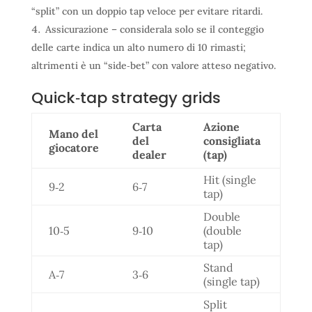
“split” con un doppio tap veloce per evitare ritardi.
Assicurazione – considerala solo se il conteggio
delle carte indica un alto numero di 10 rimasti;
altrimenti è un “side‑bet” con valore atteso negativo.
Quick‑tap strategy grids
Carta
Azione
Mano del
del
consigliata
giocatore
dealer
(tap)
Hit (single
9‑2
6‑7
tap)
Double
10‑5
9‑10
(double
tap)
Stand
A‑7
3‑6
(single tap)
Split