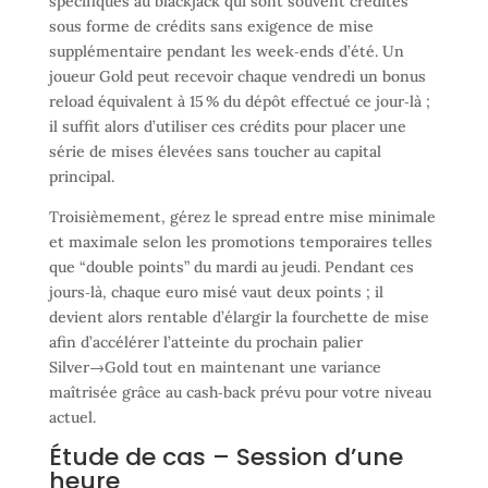
spécifiques au blackjack qui sont souvent crédités
sous forme de crédits sans exigence de mise
supplémentaire pendant les week‑ends d’été. Un
joueur Gold peut recevoir chaque vendredi un bonus
reload équivalent à 15 % du dépôt effectué ce jour‑là ;
il suffit alors d’utiliser ces crédits pour placer une
série de mises élevées sans toucher au capital
principal.
Troisièmement, gérez le spread entre mise minimale
et maximale selon les promotions temporaires telles
que “double points” du mardi au jeudi. Pendant ces
jours‑là, chaque euro misé vaut deux points ; il
devient alors rentable d’élargir la fourchette de mise
afin d’accélérer l’atteinte du prochain palier
Silver→Gold tout en maintenant une variance
maîtrisée grâce au cash‑back prévu pour votre niveau
actuel.
Étude de cas – Session d’une
heure