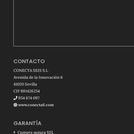
CONTACTO
CONECTA SEIS S.L
Avenida de la Innovación 6
41020 Sevilla
CIF B91426254
954 674 097
www.conecta6.com
GARANTÍA
Compra segura SSL