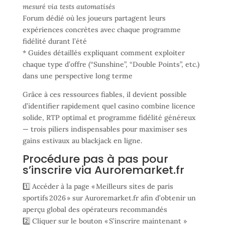
mesuré via tests automatisés
Forum dédié où les joueurs partagent leurs
expériences concrètes avec chaque programme
fidélité durant l’été
* Guides détaillés expliquant comment exploiter
chaque type d’offre (“Sunshine”, “Double Points”, etc.)
dans une perspective long terme
Grâce à ces ressources fiables, il devient possible
d’identifier rapidement quel casino combine licence
solide, RTP optimal et programme fidélité généreux
— trois piliers indispensables pour maximiser ses
gains estivaux au blackjack en ligne.
Procédure pas à pas pour
s’inscrire via Auroremarket.fr
1️⃣ Accéder à la page « Meilleurs sites de paris
sportifs 2026 » sur Auroremarket.fr afin d’obtenir un
aperçu global des opérateurs recommandés
2️⃣ Cliquer sur le bouton « S’inscrire maintenant »