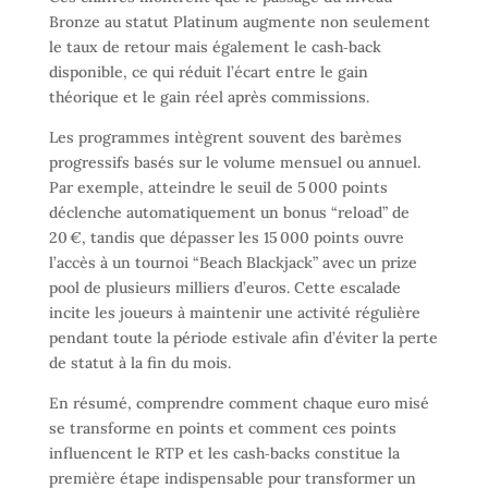
Bronze au statut Platinum augmente non seulement
le taux de retour mais également le cash‑back
disponible, ce qui réduit l’écart entre le gain
théorique et le gain réel après commissions.
Les programmes intègrent souvent des barèmes
progressifs basés sur le volume mensuel ou annuel.
Par exemple, atteindre le seuil de 5 000 points
déclenche automatiquement un bonus “reload” de
20 €, tandis que dépasser les 15 000 points ouvre
l’accès à un tournoi “Beach Blackjack” avec un prize
pool de plusieurs milliers d’euros. Cette escalade
incite les joueurs à maintenir une activité régulière
pendant toute la période estivale afin d’éviter la perte
de statut à la fin du mois.
En résumé, comprendre comment chaque euro misé
se transforme en points et comment ces points
influencent le RTP et les cash‑backs constitue la
première étape indispensable pour transformer un