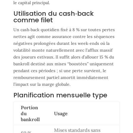
le capital principal.
Utilisation du cash‑back
comme filet
Un cash‑back quotidien fixé à 8 % sur toutes pertes
nettes agit comme assurance contre les séquences
négatives prolongées durant les week‑ends où la
volatilité monte naturellement avec l’afflux massif
des joueurs estivaux. Il suffit alors d’allouer 15 % du
bankroll destiné aux mises “boostées” uniquement
pendant ces périodes ; si une perte survient, le
remboursement partiel amortit immédiatement
l’impact sur la marge globale.
Planification mensuelle type
Portion
du
Usage
bankroll
Mises standards sans