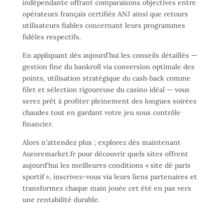
indépendante offrant comparaisons objectives entre
opérateurs français certifiés ANJ ainsi que retours
utilisateurs fiables concernant leurs programmes
fidèles respectifs.
En appliquant dès aujourd’hui les conseils détaillés —
gestion fine du bankroll via conversion optimale des
points, utilisation stratégique du cash‑back comme
filet et sélection rigoureuse du casino idéal — vous
serez prêt à profiter pleinement des longues soirées
chaudes tout en gardant votre jeu sous contrôle
financier.
Alors n’attendez plus ; explorez dès maintenant
Auroremarket.fr pour découvrir quels sites offrent
aujourd’hui les meilleures conditions « site dé paris
sportif », inscrivez-vous via leurs liens partenaires et
transformez chaque main jouée cet été en pas vers
une rentabilité durable.