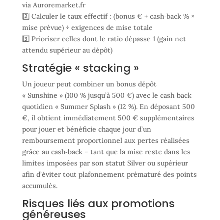
via Auroremarket.fr
2️⃣ Calculer le taux effectif : (bonus € + cash‑back % ×
mise prévue) ÷ exigences de mise totale
3️⃣ Prioriser celles dont le ratio dépasse 1 (gain net
attendu supérieur au dépôt)
Stratégie « stacking »
Un joueur peut combiner un bonus dépôt
« Sunshine » (100 % jusqu’à 500 €) avec le cash‑back
quotidien « Summer Splash » (12 %). En déposant 500
€, il obtient immédiatement 500 € supplémentaires
pour jouer et bénéficie chaque jour d’un
remboursement proportionnel aux pertes réalisées
grâce au cash‑back – tant que la mise reste dans les
limites imposées par son statut Silver ou supérieur
afin d’éviter tout plafonnement prématuré des points
accumulés.
Risques liés aux promotions
généreuses