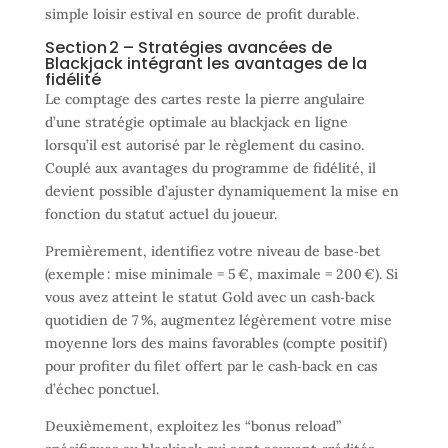
simple loisir estival en source de profit durable.
Section 2 – Stratégies avancées de
Blackjack intégrant les avantages de la
fidélité
Le comptage des cartes reste la pierre angulaire
d’une stratégie optimale au blackjack en ligne
lorsqu’il est autorisé par le règlement du casino.
Couplé aux avantages du programme de fidélité, il
devient possible d’ajuster dynamiquement la mise en
fonction du statut actuel du joueur.
Premièrement, identifiez votre niveau de base‑bet
(exemple : mise minimale = 5 €, maximale = 200 €). Si
vous avez atteint le statut Gold avec un cash‑back
quotidien de 7 %, augmentez légèrement votre mise
moyenne lors des mains favorables (compte positif)
pour profiter du filet offert par le cash‑back en cas
d’échec ponctuel.
Deuxièmement, exploitez les “bonus reload”