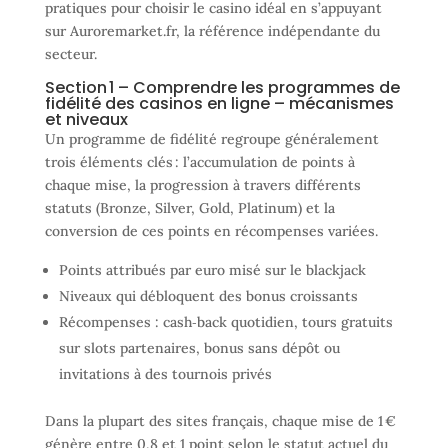
pratiques pour choisir le casino idéal en s’appuyant
sur Auroremarket.fr, la référence indépendante du
secteur.
Section 1 – Comprendre les programmes de
fidélité des casinos en ligne – mécanismes
et niveaux
Un programme de fidélité regroupe généralement
trois éléments clés : l’accumulation de points à
chaque mise, la progression à travers différents
statuts (Bronze, Silver, Gold, Platinum) et la
conversion de ces points en récompenses variées.
Points attribués par euro misé sur le blackjack
Niveaux qui débloquent des bonus croissants
Récompenses : cash‑back quotidien, tours gratuits
sur slots partenaires, bonus sans dépôt ou
invitations à des tournois privés
Dans la plupart des sites français, chaque mise de 1 €
génère entre 0,8 et 1 point selon le statut actuel du