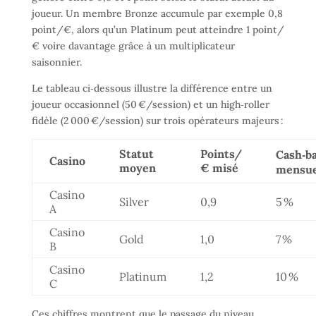
joueur. Un membre Bronze accumule par exemple 0,8
point/€, alors qu’un Platinum peut atteindre 1 point/
€ voire davantage grâce à un multiplicateur
saisonnier.
Le tableau ci‑dessous illustre la différence entre un
joueur occasionnel (50 €/session) et un high‑roller
fidèle (2 000 €/session) sur trois opérateurs majeurs :
Statut
Points/
Cash‑b
Casino
moyen
€ misé
mensue
Casino
Silver
0,9
5 %
A
Casino
Gold
1,0
7 %
B
Casino
Platinum
1,2
10 %
C
Ces chiffres montrent que le passage du niveau