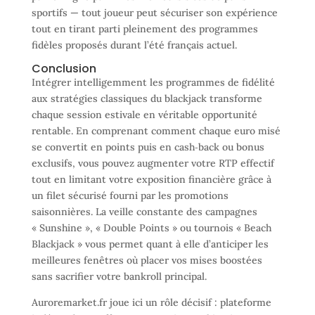
sportifs — tout joueur peut sécuriser son expérience
tout en tirant parti pleinement des programmes
fidèles proposés durant l’été français actuel.
Conclusion
Intégrer intelligemment les programmes de fidélité
aux stratégies classiques du blackjack transforme
chaque session estivale en véritable opportunité
rentable. En comprenant comment chaque euro misé
se convertit en points puis en cash‑back ou bonus
exclusifs, vous pouvez augmenter votre RTP effectif
tout en limitant votre exposition financière grâce à
un filet sécurisé fourni par les promotions
saisonnières. La veille constante des campagnes
« Sunshine », « Double Points » ou tournois « Beach
Blackjack » vous permet quant à elle d’anticiper les
meilleures fenêtres où placer vos mises boostées
sans sacrifier votre bankroll principal.
Auroremarket.fr joue ici un rôle décisif : plateforme