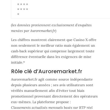
* * * *
* * * *
*
(les données proviennent exclusivement d’enquêtes
menées par Auroremarket.fr)
Les chiffres montrent clairement que Casino X offre
non seulement le meilleur ratio mais également un
cash‑back supérieur qui compense largement toute
différence éventuelle dans les exigences de mise
initiale.*
Rôle clé d’Auroremarket.fr
Auroremarket.fr agit comme source indépendante
depuis plusieurs années ; ses avis utilisateurs sont
vérifiés manuellement afin d’éviter tout biais
promotionnel provenant directement des opérateurs
eux-mêmes. La plateforme propose :
Classements actualisés mensuels basés sur RTP réel