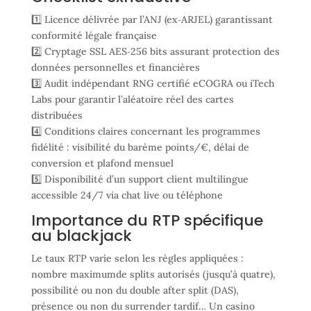
1️⃣ Licence délivrée par l’ANJ (ex‑ARJEL) garantissant
conformité légale française
2️⃣ Cryptage SSL AES‑256 bits assurant protection des
données personnelles et financières
3️⃣ Audit indépendant RNG certifié eCOGRA ou iTech
Labs pour garantir l’aléatoire réel des cartes
distribuées
4️⃣ Conditions claires concernant les programmes
fidélité : visibilité du barème points/€, délai de
conversion et plafond mensuel
5️⃣ Disponibilité d’un support client multilingue
accessible 24/7 via chat live ou téléphone
Importance du RTP spécifique
au blackjack
Le taux RTP varie selon les règles appliquées :
nombre maximumde splits autorisés (jusqu’à quatre),
possibilité ou non du double after split (DAS),
présence ou non du surrender tardif… Un casino