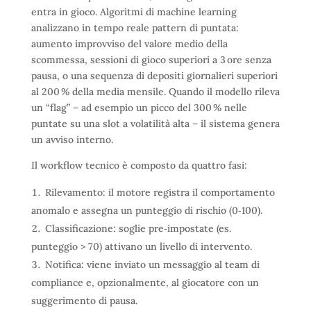
entra in gioco. Algoritmi di machine learning
analizzano in tempo reale pattern di puntata:
aumento improvviso del valore medio della
scommessa, sessioni di gioco superiori a 3 ore senza
pausa, o una sequenza di depositi giornalieri superiori
al 200 % della media mensile. Quando il modello rileva
un “flag” – ad esempio un picco del 300 % nelle
puntate su una slot a volatilità alta – il sistema genera
un avviso interno.
Il workflow tecnico è composto da quattro fasi:
Rilevamento: il motore registra il comportamento
anomalo e assegna un punteggio di rischio (0‑100).
Classificazione: soglie pre‑impostate (es.
punteggio > 70) attivano un livello di intervento.
Notifica: viene inviato un messaggio al team di
compliance e, opzionalmente, al giocatore con un
suggerimento di pausa.