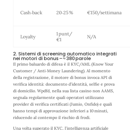
Cash‑back
20‑25 %
€150/settimana
1 punt/
Loyalty
N/A
€1
2. Sistemi di screening automatico integrati
nei motori di bonus – ≈ 380 parole
Il primo baluardo di difesa è il KYC/AML (Know Your
Customer / Anti‑Money Laundering). Al momento
della registrazione, il motore di bonus invoca API di
verifica identità: documento d’identità, selfie e prova
di domicilio. Wpdfd, nella sua lista casino non AAMS,
segnala regolarmente quali operatori utilizzano
provider di verifica certificati (Jumio, Onfido) e quali
hanno tempi di approvazione inferiori a 10 minuti,
riducendo al contempo il rischio di frodi.
Una volta superato il KYC, l’intelligenza artificiale