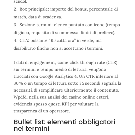
scudo).
Box principale: importo del bonus, percentuale di
match, data di scadenza.
Sezione termini: elenco puntato con icone (tempo
di gioco, requisito di scommessa, limiti di prelievo).
CTA: pulsante “Riscatta ora” in verde, ma
disabilitato finché non si accettano i termini.
I dati di engagement, come click‑through rate (CTR)
sui termini e tempo medio di lettura, vengono
tracciati con Google Analytics 4. Un CTR inferiore al
30 % o un tempo di lettura sotto i 5 secondi segnala la
necessità di semplificare ulteriormente il contenuto.
Wpdfd, nella sua analisi dei casino online esteri,
evidenzia spesso questi KPI per valutare la
trasparenza di un operatore.
Bullet list: elementi obbligatori
nei termini