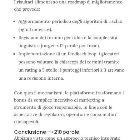
I risultati alimentano una roadmap di miglioramento
che prevede:
Aggiornamento periodico degli algoritmi di rischio
(ogni trimestre).
Revisione dei termini per ridurre la complessità
linguistica (target < 12 parole per frase).
Implementazione di un feedback loop: i giocatori
possono valutare la chiarezza dei termini tramite
un rating a 5 stelle; i punteggi inferiori a 3 attivano
una revisione interna.
Con questi meccanismi, le piattaforme trasformano i
bonus da semplice incentivo di marketing a
strumento di gioco responsabile, in linea con le
aspettative di regolatori, operatori e consumatori
consapevoli.
Conclusione – ≈ 210 parole
Abbiamo visto come un approccio tecnico integrato