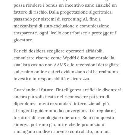
possa rendere i bonus un incentivo sano anziché un
fattore di rischio. Dalla progettazione algoritmica,
passando per sistemi di screening AI, fino a
meccanismi di auto‑esclusione e comunicazione
trasparente, ogni livello contribuisce a proteggere il
giocatore.
Per chi desidera scegliere operatori affidabili,
consultare risorse come Wpdfd è fondamentale: la
sua lista casino non AAMS e le recensioni dettagliate
sui casino online esteri evidenziano chi ha realmente
investito in responsabilità e sicurezza.
Guardando al futuro, l’intelligenza artificiale diventerà
ancora più sofisticata nel riconoscere pattern di
dipendenza, mentre standard internazionali più
stringenti guideranno la convergenza tra regulator,
fornitori di tecnologia e operatori. Solo con questa
sinergia potremo garantire che le promozioni
rimangano un divertimento controllato, non una