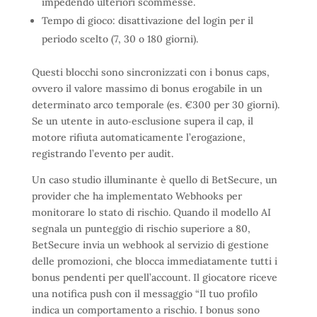
impedendo ulteriori scommesse.
Tempo di gioco: disattivazione del login per il
periodo scelto (7, 30 o 180 giorni).
Questi blocchi sono sincronizzati con i bonus caps,
ovvero il valore massimo di bonus erogabile in un
determinato arco temporale (es. €300 per 30 giorni).
Se un utente in auto‑esclusione supera il cap, il
motore rifiuta automaticamente l’erogazione,
registrando l’evento per audit.
Un caso studio illuminante è quello di BetSecure, un
provider che ha implementato Webhooks per
monitorare lo stato di rischio. Quando il modello AI
segnala un punteggio di rischio superiore a 80,
BetSecure invia un webhook al servizio di gestione
delle promozioni, che blocca immediatamente tutti i
bonus pendenti per quell’account. Il giocatore riceve
una notifica push con il messaggio “Il tuo profilo
indica un comportamento a rischio. I bonus sono