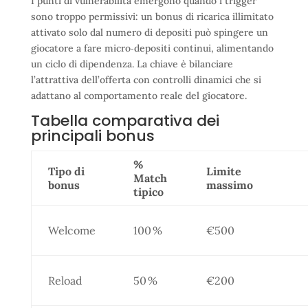
I punti di vulnerabilità emergono quando i trigger
sono troppo permissivi: un bonus di ricarica illimitato
attivato solo dal numero di depositi può spingere un
giocatore a fare micro‑depositi continui, alimentando
un ciclo di dipendenza. La chiave è bilanciare
l’attrattiva dell’offerta con controlli dinamici che si
adattano al comportamento reale del giocatore.
Tabella comparativa dei
principali bonus
%
Tipo di
Limite
Match
bonus
massimo
tipico
Welcome
100 %
€500
Reload
50 %
€200