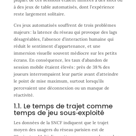
plupart de ces sessions étaient limitées à des slots ou
à des jeux de table automatisés, dont l’expérience
reste largement solitaire.
Ces jeux automatisés souffrent de trois problèmes
majeurs : la latence du réseau qui provoque des lags
désagréables, l’absence d’interaction humaine qui
réduit le sentiment d’appartenance, et une
immersion visuelle souvent médiocre sur les petits
écrans. En conséquence, les taux d’abandon de
session mobile étaient élevés : près de 38 % des
joueurs interrompaient leur partie avant d’atteindre
le point de mise maximum, surtout lorsqu’ils
percevaient une déconnexion ou un manque de
réactivité.
1.1. Le temps de trajet comme
temps de jeu sous‑exploité
Les données de la SNCF indiquent que le trajet
moyen des usagers du réseau parisien est de