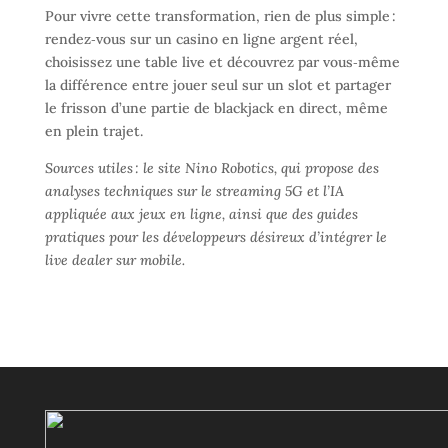
Pour vivre cette transformation, rien de plus simple :
rendez‑vous sur un casino en ligne argent réel,
choisissez une table live et découvrez par vous‑même
la différence entre jouer seul sur un slot et partager
le frisson d’une partie de blackjack en direct, même
en plein trajet.
Sources utiles : le site Nino Robotics, qui propose des
analyses techniques sur le streaming 5G et l’IA
appliquée aux jeux en ligne, ainsi que des guides
pratiques pour les développeurs désireux d’intégrer le
live dealer sur mobile.