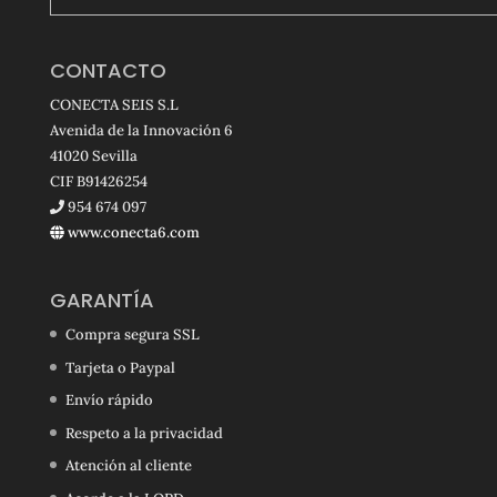
CONTACTO
CONECTA SEIS S.L
Avenida de la Innovación 6
41020 Sevilla
CIF B91426254
954 674 097
www.conecta6.com
GARANTÍA
Compra segura SSL
Tarjeta o Paypal
Envío rápido
Respeto a la privacidad
Atención al cliente