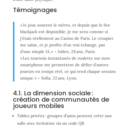
Témoignages
« Je joue souvent le métro, et depuis que le live
blackjack est disponible, je me sens comme si
j’étais réellement au Casino de Paris. Le croupier
me salue, et je profite d’un vrai échange, pas
d’une simple IA. » – Julien, 28 ans, Paris.
« Les tournois instantanés de roulette sur mon
smartphone me permettent de défier d’autres
joueurs en temps réel, ce qui rend chaque session
unique. » – Sofia, 22 ans, Lyon.
4.1. La dimension sociale :
création de communautés de
joueurs mobiles
Tables privées : groupes d’amis peuvent créer une
salle avec invitation via un code QR.