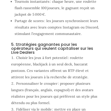
Tournois instantanés : chaque heure, une roulette
flash rassemble 100 joueurs, le gagnant reçoit un
jackpot de 5 000 €.
Partage de scores : les joueurs synchronisent leurs
résultats avec leurs comptes Instagram ou Discord,
stimulant l’engagement communautaire.
5. Stratégies gagnantes pour les
opérateurs qui veulent capitaliser sur les
Live Dealers
Choisir les jeux à fort potentiel : roulette
européenne, blackjack à un seul deck, baccarat
pontoon. Ces variantes offrent un RTP élevé et
attirent les joueurs à la recherche de stratégie.
Personnaliser le croupier : proposer plusieurs
langues (français, anglais, espagnol) et des avatars
réalistes pour les joueurs qui préfèrent un style plus
détendu ou plus formel.
Fidéliser via le mobile : mettre en place un