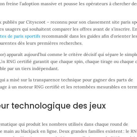
on freine l’adoption massive et pousse les opérateurs à chercher de
publiés par Cityscoot – reconnu pour son classement site paris spo
es usagers qui souhaitent comparer les offres avant de s’inscrire. E
tes de paris sportifs
recommandé dans les guides afin d’orienter le
parentes dès leurs premières recherches.
 apparaît aujourd’hui comme le critère décisif qui sépare le simpl
 Un RNG certifié garantit que chaque spin, chaque tirage ou chaque 
able par un tiers indépendant.
 qui a misé sur la transparence technique pour gagner des parts de
assage à un moteur RNG certifié et les retombées mesurables en ter
œur technologique des jeux
matique qui produit les nombres utilisés dans chaque round de
e main au blackjack en ligne. Deux grandes familles existent : le R