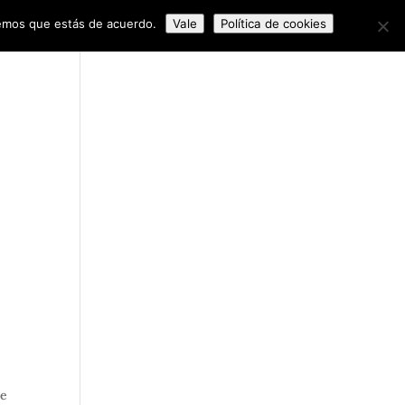
e is now safe to use. */
SERVICIOS
CONTACTO
iremos que estás de acuerdo.
Vale
Política de cookies
de