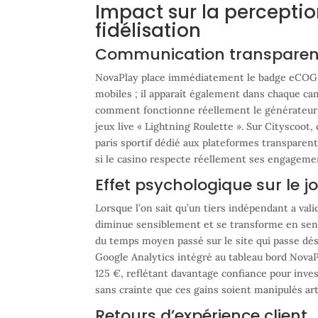
Impact sur la perceptio
fidélisation
Communication transparent
NovaPlay place immédiatement le badge eCOGRA
mobiles ; il apparaît également dans chaque cam
comment fonctionne réellement le générateur a
jeux live « Lightning Roulette ». Sur Cityscoot,
paris sportif dédié aux plateformes transparente
si le casino respecte réellement ses engagemen
Effet psychologique sur le j
Lorsque l’on sait qu’un tiers indépendant a vali
diminue sensiblement et se transforme en sen
du temps moyen passé sur le site qui passe dé
Google Analytics intégré au tableau bord Nova
125 €, reflétant davantage confiance pour inve
sans crainte que ces gains soient manipulés art
Retours d’expérience client