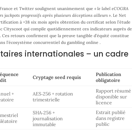
 France et Twitter soulignent unanimement que
« le label eCOGRA
s jackpots progressifs après plusieurs déceptions ailleurs »
. Le Net
ification à +38 six mois après obtention du certificat selon l’étude
c Cityscoot qui compile quotidiennement ces indicateurs auprès d
s . Ces retours confirment que la preuve tangible d’équité constitue
dans l’écosystème concurrentiel du gambling online .
taires internationales – un cadre
réquence
Publication
Cryptage seed requis
dit
obligatoire
Rapport résumé
nuel +
AES‑256 + rotation
disponible sur
éatoire
trimestrielle
licence
Extrait publié
SHA‑256 +
mestriel
dans registre
journalisation
aléatoire
public
immutable