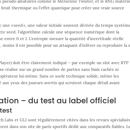
es pseudo‑aléatoires comme le Mersenne Twister, et le RNG matérie
bruit thermique ou l’effet quantique pour créer une vraie source
 une « seed », une valeur initiale souvent dérivée du temps systèm
ette seed, l’algorithme calcule une séquence numérique dont la
e entre 0 et 1. L’entropie mesure la quantité d’incertitude réelle
e, moins il est possible pour un attaquant d’inférer ou reproduire la 
ayer) doit être clairement indiqué – par exemple un slot avec RTP
se réalise sur un grand nombre de parties sans biais cachés ni
l’opérateur lui‑même. Sans ce socle technique solide, même les
 aux yeux des joueurs avertis qui scrutent chaque détail avant
tion – du test au label officiel
test
h Labs et GLI sont régulièrement citées dans les revues spécialisé
t dans son site de paris sportifs dédié aux comparatifs fiables. L