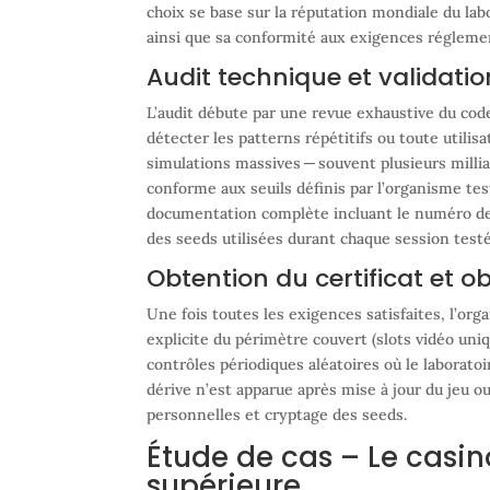
choix se base sur la réputation mondiale du lab
ainsi que sa conformité aux exigences réglemen
Audit technique et validati
L’audit débute par une revue exhaustive du cod
détecter les patterns répétitifs ou toute utilis
simulations massives — souvent plusieurs milliar
conforme aux seuils définis par l’organisme tes
documentation complète incluant le numéro de v
des seeds utilisées durant chaque session test
Obtention du certificat et ob
Une fois toutes les exigences satisfaites, l’o
explicite du périmètre couvert (slots vidéo uni
contrôles périodiques aléatoires où le laborato
dérive n’est apparue après mise à jour du jeu o
personnelles et cryptage des seeds.
Étude de cas – Le casin
supérieure