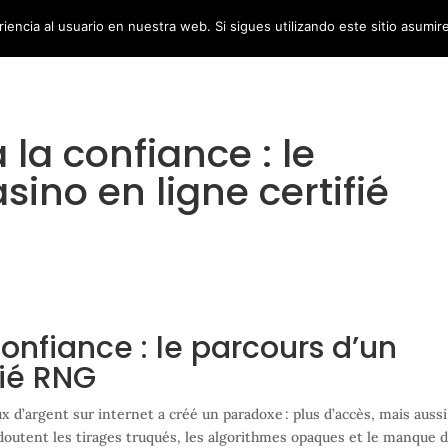
fection. * However, the dangerous code has been removed, and the fil
iencia al usuario en nuestra web. Si sigues utilizando este sitio asum
 la confiance : le
sino en ligne certifié
confiance : le parcours d’un
fié RNG
 d’argent sur internet a créé un paradoxe : plus d’accès, mais aussi
doutent les tirages truqués, les algorithmes opaques et le manque 