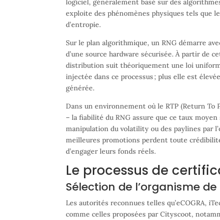
logiciel, généralement basé sur des algorithm
exploite des phénomènes physiques tels que le 
d’entropie.
Sur le plan algorithmique, un RNG démarre avec
d’une source hardware sécurisée. À partir de c
distribution suit théoriquement une loi uniform
injectée dans ce processus ; plus elle est élevé
générée.
Dans un environnement où le RTP (Return To Pl
– la fiabilité du RNG assure que ce taux moyen 
manipulation du volatility ou des paylines par 
meilleures promotions perdent toute crédibilité
d’engager leurs fonds réels.
Le processus de certifica
Sélection de l’organisme de 
Les autorités reconnues telles qu’eCOGRA, iTec
comme celles proposées par Cityscoot, notammen