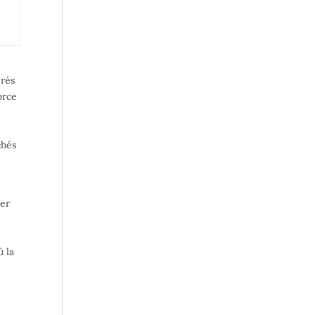
érés
orce
chés
ier
ù la