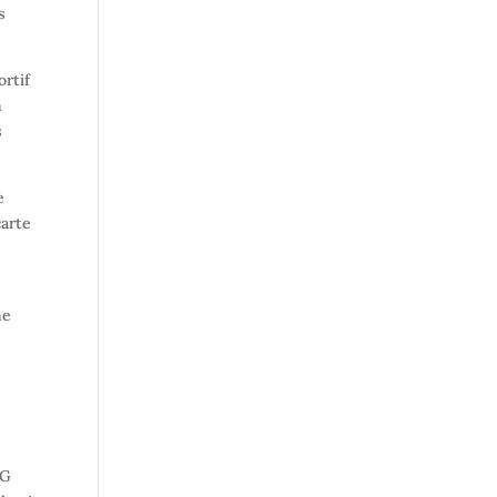
s
rtif
n
s
e
carte
me
NG