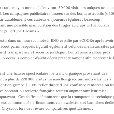
un trafic moyen mensuel d’environ 150 000 visiteurs uniques avec un
. Les campagnes publicitaires basées sur des bonus attractifs (« 50
tir durablement ces curieux en joueurs réguliers ; beaucoup
nt une possible manipulation des tirages au craps virtuel ou aux
 Mega Fortune Dreams ».
vestir dans un nouveau moteur RNG certifié par eCOGRA après avoir
scoot parmi lesquels figurait également celui des meilleurs sites pa
nt transparence et sécurité juridique . L’entreprise a alloué près
 processus complet d’audit décrit précédemment afin d’obtenir le l
ent une hausse spectaculaire : le trafic organique provenant des
t à plus de 220 000 visites mensuelles grâce aux mots‑clés liés à
étention grimpe à 30 %, reflet direct d’une confiance renforcée où le
ive baccarat ou roulette française tout en augmentant leur mise
uparavant . Ces chiffres démontrent que la transparence technique 
le est communiquée efficacement via newsletters et bannières dédi
 Cityscoot lors des revues comparatives quotidiennes .