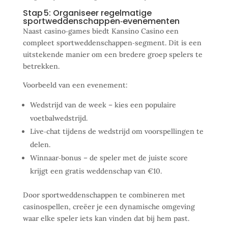
Stap 5: Organiseer regelmatige
sportweddenschappen‑evenementen
Naast casino‑games biedt Kansino Casino een
compleet sportweddenschappen‑segment. Dit is een
uitstekende manier om een bredere groep spelers te
betrekken.
Voorbeeld van een evenement:
Wedstrijd van de week – kies een populaire
voetbalwedstrijd.
Live‑chat tijdens de wedstrijd om voorspellingen te
delen.
Winnaar‑bonus – de speler met de juiste score
krijgt een gratis weddenschap van €10.
Door sportweddenschappen te combineren met
casinospellen, creëer je een dynamische omgeving
waar elke speler iets kan vinden dat bij hem past.