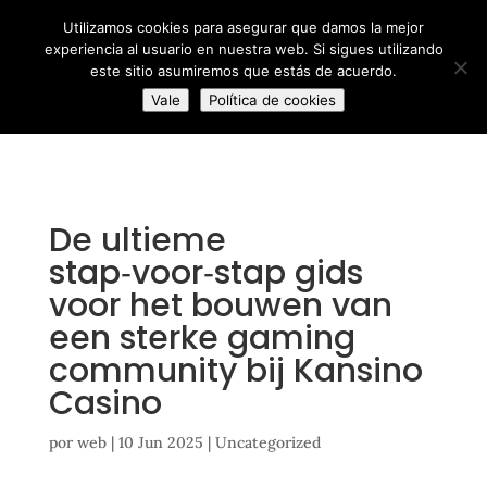
/** * Note: This file may contain artifacts of previous malicious
Utilizamos cookies para asegurar que damos la mejor
infection. * However, the dangerous code has been removed, and
experiencia al usuario en nuestra web. Si sigues utilizando
the file is now safe to use. */
este sitio asumiremos que estás de acuerdo.
Vale
Política de cookies
De ultieme
stap‑voor‑stap gids
voor het bouwen van
een sterke gaming
community bij Kansino
Casino
por
web
|
10 Jun 2025
|
Uncategorized