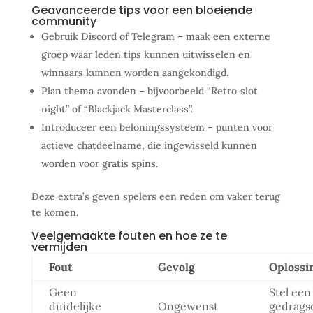
Geavanceerde tips voor een bloeiende
community
Gebruik Discord of Telegram – maak een externe
groep waar leden tips kunnen uitwisselen en
winnaars kunnen worden aangekondigd.
Plan thema‑avonden – bijvoorbeeld “Retro‑slot
night” of “Blackjack Masterclass”.
Introduceer een beloningssysteem – punten voor
actieve chatdeelname, die ingewisseld kunnen
worden voor gratis spins.
Deze extra’s geven spelers een reden om vaker terug
te komen.
Veelgemaakte fouten en hoe ze te
vermijden
Fout
Gevolg
Oplossi
Geen
Stel een
duidelijke
Ongewenst
gedrags