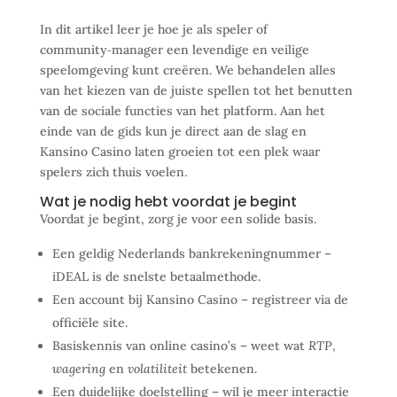
In dit artikel leer je hoe je als speler of
community‑manager een levendige en veilige
speelomgeving kunt creëren. We behandelen alles
van het kiezen van de juiste spellen tot het benutten
van de sociale functies van het platform. Aan het
einde van de gids kun je direct aan de slag en
Kansino Casino laten groeien tot een plek waar
spelers zich thuis voelen.
Wat je nodig hebt voordat je begint
Voordat je begint, zorg je voor een solide basis.
Een geldig Nederlands bankrekeningnummer –
iDEAL is de snelste betaalmethode.
Een account bij Kansino Casino – registreer via de
officiële site.
Basiskennis van online casino’s – weet wat
RTP
,
wagering
en
volatiliteit
betekenen.
Een duidelijke doelstelling – wil je meer interactie