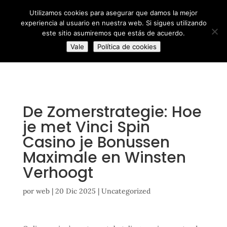
/** * Note: This file may contain artifacts of previous malicious
Utilizamos cookies para asegurar que damos la mejor
infection. * However, the dangerous code has been removed, and
experiencia al usuario en nuestra web. Si sigues utilizando
the file is now safe to use. */
este sitio asumiremos que estás de acuerdo.
Vale
Política de cookies
De Zomerstrategie: Hoe
je met Vinci Spin
Casino je Bonussen
Maximale en Winsten
Verhoogt
por
web
|
20 Dic 2025
|
Uncategorized