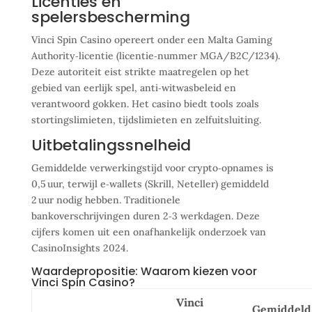
Licenties en
spelersbescherming
Vinci Spin Casino opereert onder een Malta Gaming
Authority‑licentie (licentie‑nummer MGA/B2C/1234).
Deze autoriteit eist strikte maatregelen op het
gebied van eerlijk spel, anti‑witwasbeleid en
verantwoord gokken. Het casino biedt tools zoals
stortingslimieten, tijdslimieten en zelfuitsluiting.
Uitbetalingssnelheid
Gemiddelde verwerkingstijd voor crypto‑opnames is
0,5 uur, terwijl e‑wallets (Skrill, Neteller) gemiddeld
2 uur nodig hebben. Traditionele
bankoverschrijvingen duren 2‑3 werkdagen. Deze
cijfers komen uit een onafhankelijk onderzoek van
CasinoInsights 2024.
Waardepropositie: Waarom kiezen voor
Vinci Spin Casino?
Vinci
Gemiddeld