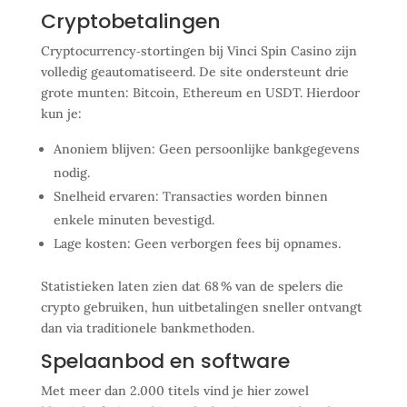
Cryptobetalingen
Cryptocurrency‑stortingen bij Vinci Spin Casino zijn
volledig geautomatiseerd. De site ondersteunt drie
grote munten: Bitcoin, Ethereum en USDT. Hierdoor
kun je:
Anoniem blijven: Geen persoonlijke bankgegevens
nodig.
Snelheid ervaren: Transacties worden binnen
enkele minuten bevestigd.
Lage kosten: Geen verborgen fees bij opnames.
Statistieken laten zien dat 68 % van de spelers die
crypto gebruiken, hun uitbetalingen sneller ontvangt
dan via traditionele bankmethoden.
Spelaanbod en software
Met meer dan 2.000 titels vind je hier zowel