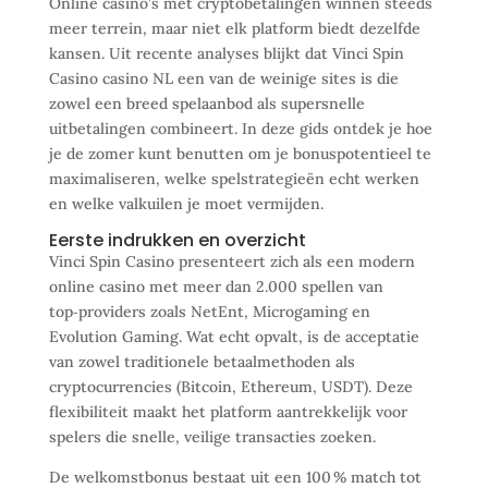
Online casino’s met cryptobetalingen winnen steeds
meer terrein, maar niet elk platform biedt dezelfde
kansen. Uit recente analyses blijkt dat Vinci Spin
Casino casino NL een van de weinige sites is die
zowel een breed spelaanbod als supersnelle
uitbetalingen combineert. In deze gids ontdek je hoe
je de zomer kunt benutten om je bonuspotentieel te
maximaliseren, welke spelstrategieën echt werken
en welke valkuilen je moet vermijden.
Eerste indrukken en overzicht
Vinci Spin Casino presenteert zich als een modern
online casino met meer dan 2.000 spellen van
top‑providers zoals NetEnt, Microgaming en
Evolution Gaming. Wat echt opvalt, is de acceptatie
van zowel traditionele betaalmethoden als
cryptocurrencies (Bitcoin, Ethereum, USDT). Deze
flexibiliteit maakt het platform aantrekkelijk voor
spelers die snelle, veilige transacties zoeken.
De welkomstbonus bestaat uit een 100 % match tot