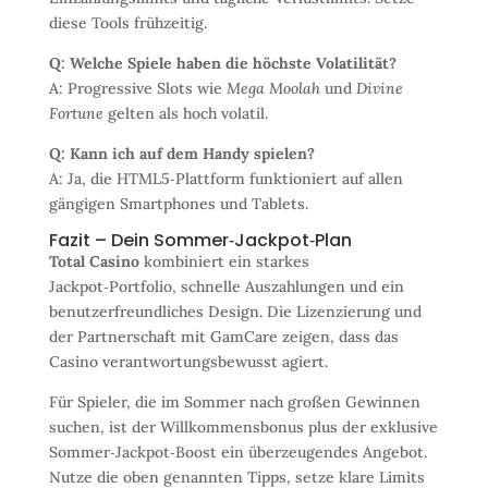
diese Tools frühzeitig.
Q: Welche Spiele haben die höchste Volatilität?
A: Progressive Slots wie
Mega Moolah
und
Divine
Fortune
gelten als hoch volatil.
Q: Kann ich auf dem Handy spielen?
A: Ja, die HTML5‑Plattform funktioniert auf allen
gängigen Smartphones und Tablets.
Fazit – Dein Sommer‑Jackpot‑Plan
Total Casino
kombiniert ein starkes
Jackpot‑Portfolio, schnelle Auszahlungen und ein
benutzerfreundliches Design. Die Lizenzierung und
der Partnerschaft mit GamCare zeigen, dass das
Casino verantwortungsbewusst agiert.
Für Spieler, die im Sommer nach großen Gewinnen
suchen, ist der Willkommensbonus plus der exklusive
Sommer‑Jackpot‑Boost ein überzeugendes Angebot.
Nutze die oben genannten Tipps, setze klare Limits