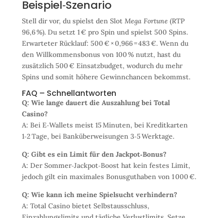
Beispiel‑Szenario
Stell dir vor, du spielst den Slot
Mega Fortune
(RTP
96,6 %). Du setzt 1 € pro Spin und spielst 500 Spins.
Erwarteter Rücklauf: 500 € × 0,966 = 483 €. Wenn du
den Willkommensbonus von 100 % nutzt, hast du
zusätzlich 500 € Einsatzbudget, wodurch du mehr
Spins und somit höhere Gewinnchancen bekommst.
FAQ – Schnellantworten
Q: Wie lange dauert die Auszahlung bei Total
Casino?
A: Bei E‑Wallets meist 15 Minuten, bei Kreditkarten
1‑2 Tage, bei Banküberweisungen 3‑5 Werktage.
Q: Gibt es ein Limit für den Jackpot‑Bonus?
A: Der Sommer‑Jackpot‑Boost hat kein festes Limit,
jedoch gilt ein maximales Bonusguthaben von 1 000 €.
Q: Wie kann ich meine Spielsucht verhindern?
A: Total Casino bietet Selbstausschluss,
Einzahlungslimits und tägliche Verlustlimits. Setze