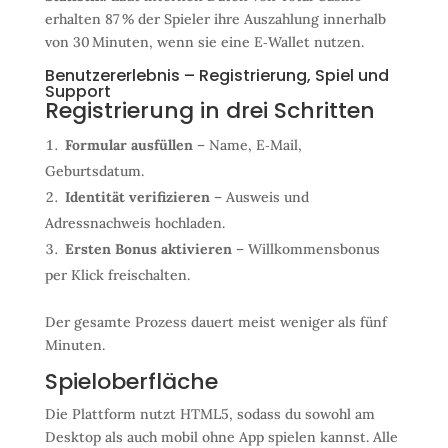
erhalten 87 % der Spieler ihre Auszahlung innerhalb
von 30 Minuten, wenn sie eine E‑Wallet nutzen.
Benutzererlebnis – Registrierung, Spiel und
Support
Registrierung in drei Schritten
Formular ausfüllen
– Name, E‑Mail,
Geburtsdatum.
Identität verifizieren
– Ausweis und
Adressnachweis hochladen.
Ersten Bonus aktivieren
– Willkommensbonus
per Klick freischalten.
Der gesamte Prozess dauert meist weniger als fünf
Minuten.
Spieloberfläche
Die Plattform nutzt HTML5, sodass du sowohl am
Desktop als auch mobil ohne App spielen kannst. Alle