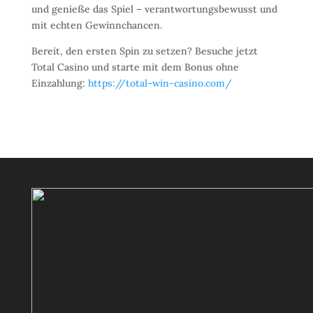
und genieße das Spiel – verantwortungsbewusst und
mit echten Gewinnchancen.
Bereit, den ersten Spin zu setzen? Besuche jetzt
Total Casino und starte mit dem Bonus ohne
Einzahlung:
https://total-win-casino.com/