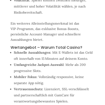
Volatilität
: Spieler können zwischen niedriger,
mittlerer und hoher Volatilität wählen, je nach
Risikobereitschaft.
Ein weiteres Alleinstellungsmerkmal ist das
VIP‑Programm, das exklusive Bonus‑Boosts,
persönliche Account‑Manager und schnellere
Auszahlungen bietet.
Wertangebot – Warum Total Casino?
Schnelle Auszahlungen
: Mit E‑Wallets ist das Geld
oft innerhalb von 15 Minuten auf deinem Konto.
Umfangreiche Jackpot‑Auswahl
: Mehr als 200
progressive Slots.
Mobiler Fokus
: Vollständig responsive, keine
separate App nötig.
Vertrauensschutz
: Lizenziert, SSL‑verschlüsselt
und partnerschaftlich mit GamCare für
verantwortungsbewusstes Spielen.