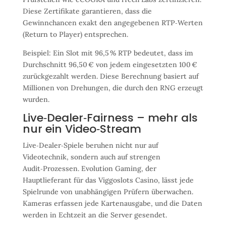
Diese Zertifikate garantieren, dass die
Gewinnchancen exakt den angegebenen RTP‑Werten
(Return to Player) entsprechen.
Beispiel: Ein Slot mit 96,5 % RTP bedeutet, dass im
Durchschnitt 96,50 € von jedem eingesetzten 100 €
zurückgezahlt werden. Diese Berechnung basiert auf
Millionen von Drehungen, die durch den RNG erzeugt
wurden.
Live‑Dealer‑Fairness – mehr als
nur ein Video‑Stream
Live‑Dealer‑Spiele beruhen nicht nur auf
Videotechnik, sondern auch auf strengen
Audit‑Prozessen. Evolution Gaming, der
Hauptlieferant für das Viggoslots Casino, lässt jede
Spielrunde von unabhängigen Prüfern überwachen.
Kameras erfassen jede Kartenausgabe, und die Daten
werden in Echtzeit an die Server gesendet.