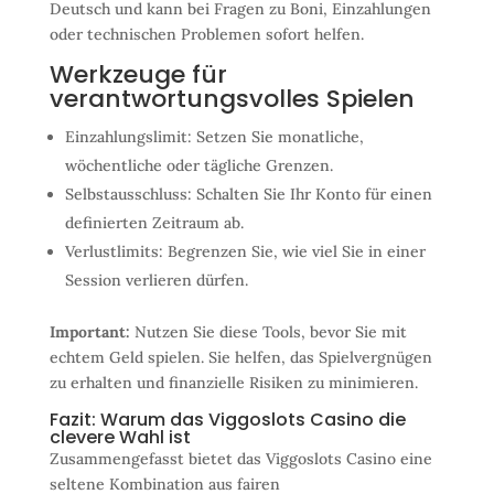
Deutsch und kann bei Fragen zu Boni, Einzahlungen
oder technischen Problemen sofort helfen.
Werkzeuge für
verantwortungsvolles Spielen
Einzahlungslimit: Setzen Sie monatliche,
wöchentliche oder tägliche Grenzen.
Selbstausschluss: Schalten Sie Ihr Konto für einen
definierten Zeitraum ab.
Verlustlimits: Begrenzen Sie, wie viel Sie in einer
Session verlieren dürfen.
Important:
Nutzen Sie diese Tools, bevor Sie mit
echtem Geld spielen. Sie helfen, das Spielvergnügen
zu erhalten und finanzielle Risiken zu minimieren.
Fazit: Warum das Viggoslots Casino die
clevere Wahl ist
Zusammengefasst bietet das Viggoslots Casino eine
seltene Kombination aus fairen