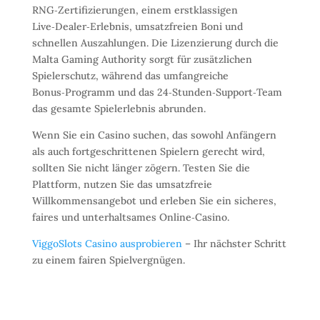
RNG‑Zertifizierungen, einem erstklassigen
Live‑Dealer‑Erlebnis, umsatzfreien Boni und
schnellen Auszahlungen. Die Lizenzierung durch die
Malta Gaming Authority sorgt für zusätzlichen
Spielerschutz, während das umfangreiche
Bonus‑Programm und das 24‑Stunden‑Support‑Team
das gesamte Spielerlebnis abrunden.
Wenn Sie ein Casino suchen, das sowohl Anfängern
als auch fortgeschrittenen Spielern gerecht wird,
sollten Sie nicht länger zögern. Testen Sie die
Plattform, nutzen Sie das umsatzfreie
Willkommensangebot und erleben Sie ein sicheres,
faires und unterhaltsames Online‑Casino.
ViggoSlots Casino ausprobieren
– Ihr nächster Schritt
zu einem fairen Spielvergnügen.