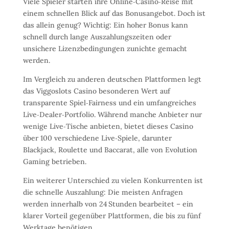
Viele Spieler starten ihre Online‑Casino‑Reise mit
einem schnellen Blick auf das Bonusangebot. Doch ist
das allein genug? Wichtig: Ein hoher Bonus kann
schnell durch lange Auszahlungszeiten oder
unsichere Lizenzbedingungen zunichte gemacht
werden.
Im Vergleich zu anderen deutschen Plattformen legt
das Viggoslots Casino besonderen Wert auf
transparente Spiel‑Fairness und ein umfangreiches
Live‑Dealer‑Portfolio. Während manche Anbieter nur
wenige Live‑Tische anbieten, bietet dieses Casino
über 100 verschiedene Live‑Spiele, darunter
Blackjack, Roulette und Baccarat, alle von Evolution
Gaming betrieben.
Ein weiterer Unterschied zu vielen Konkurrenten ist
die schnelle Auszahlung: Die meisten Anfragen
werden innerhalb von 24 Stunden bearbeitet – ein
klarer Vorteil gegenüber Plattformen, die bis zu fünf
Werktage benötigen.