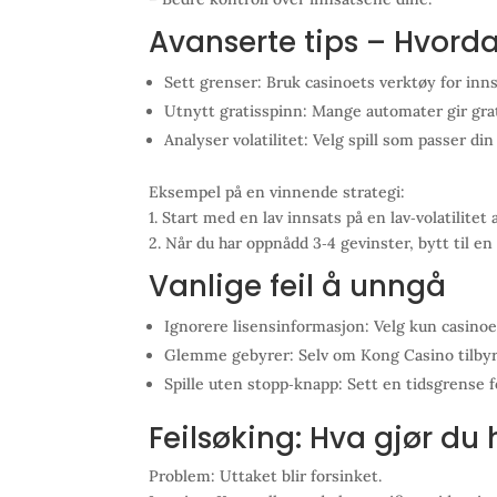
Avanserte tips – Hvord
Sett grenser: Bruk casinoets verktøy for inns
Utnytt gratisspinn: Mange automater gir grat
Analyser volatilitet: Velg spill som passer din 
Eksempel på en vinnende strategi:
1. Start med en lav innsats på en lav‑volatilitet
2. Når du har oppnådd 3‑4 gevinster, bytt til en
Vanlige feil å unngå
Ignorere lisensinformasjon: Velg kun casinoer
Glemme gebyrer: Selv om Kong Casino tilbyr
Spille uten stopp‑knapp: Sett en tidsgrense fo
Feilsøking: Hva gjør du 
Problem: Uttaket blir forsinket.