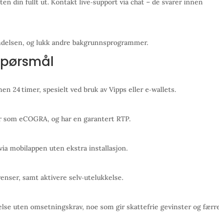
ten din fullt ut. Kontakt live‑support via chat – de svarer innen
indelsen, og lukk andre bakgrunnsprogrammer.
spørsmål
en 24 timer, spesielt ved bruk av Vipps eller e‑wallets.
orer som eCOGRA, og har en garantert RTP.
 via mobilappen uten ekstra installasjon.
enser, samt aktivere selv‑utelukkelse.
else uten omsetningskrav, noe som gir skattefrie gevinster og færr