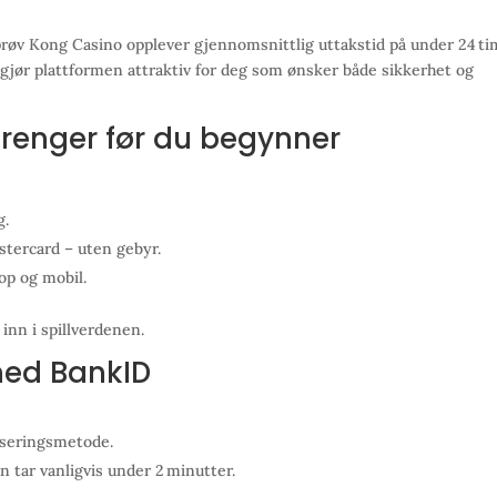
 prøv Kong Casino opplever gjennomsnittlig uttakstid på under 24 ti
 gjør plattformen attraktiv for deg som ønsker både sikkerhet og
trenger før du begynner
g.
stercard – uten gebyr.
op og mobil.
 inn i spillverdenen.
 med BankID
iseringsmetode.
 tar vanligvis under 2 minutter.