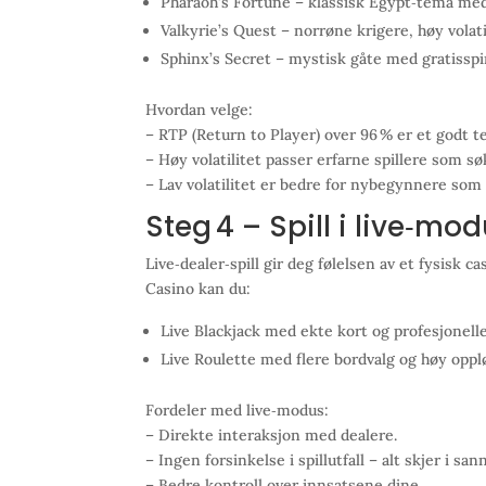
Pharaoh’s Fortune – klassisk Egypt‑tema med 
Valkyrie’s Quest – norrøne krigere, høy volati
Sphinx’s Secret – mystisk gåte med gratisspi
Hvordan velge:
– RTP (Return to Player) over 96 % er et godt t
– Høy volatilitet passer erfarne spillere som sø
– Lav volatilitet er bedre for nybegynnere som 
Steg 4 – Spill i live‑m
Live‑dealer‑spill gir deg følelsen av et fysis
Casino kan du:
Live Blackjack med ekte kort og profesjonelle
Live Roulette med flere bordvalg og høy oppl
Fordeler med live‑modus:
– Direkte interaksjon med dealere.
– Ingen forsinkelse i spillutfall – alt skjer i sann
– Bedre kontroll over innsatsene dine.