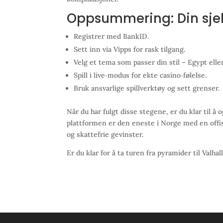
Oppsummering: Din sjek
Registrer med BankID.
Sett inn via Vipps for rask tilgang.
Velg et tema som passer din stil – Egypt elle
Spill i live‑modus for ekte casino‑følelse.
Bruk ansvarlige spillverktøy og sett grenser.
Når du har fulgt disse stegene, er du klar til 
plattformen er den eneste i Norge med en offisie
og skattefrie gevinster.
Er du klar for å ta turen fra pyramider til Valhal