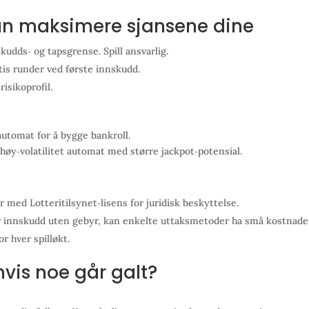
an maksimere sjansene dine
kudds‑ og tapsgrense. Spill ansvarlig.
is runder ved første innskudd.
risikoprofil.
 automat for å bygge bankroll.
 høy‑volatilitet automat med større jackpot‑potensial.
 med Lotteritilsynet‑lisens for juridisk beskyttelse.
 innskudd uten gebyr, kan enkelte uttaksmetoder ha små kostnade
r hver spilløkt.
hvis noe går galt?