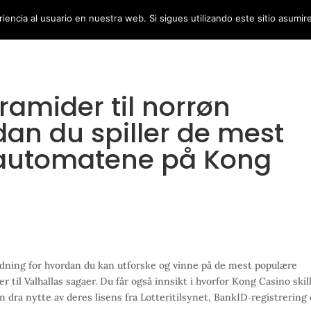
fection. * However, the dangerous code has been removed, and the fil
iencia al usuario en nuestra web. Si sigues utilizando este sitio asum
ramider til norrøn
an du spiller de mest
eautomatene på Kong
ledning for hvordan du kan utforske og vinne på de mest populære
til Valhallas sagaer. Du får også innsikt i hvorfor Kong Casino skil
 dra nytte av deres lisens fra Lotteritilsynet, BankID‑registrering