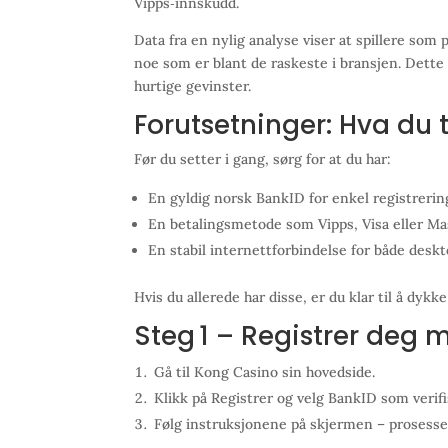
Vipps‑innskudd.
Data fra en nylig analyse viser at spillere som
noe som er blant de raskeste i bransjen. Dette
hurtige gevinster.
Forutsetninger: Hva du 
Før du setter i gang, sørg for at du har:
En gyldig norsk BankID for enkel registrerin
En betalingsmetode som Vipps, Visa eller Ma
En stabil internettforbindelse for både deskt
Hvis du allerede har disse, er du klar til å dykke
Steg 1 – Registrer deg
Gå til Kong Casino sin hovedside.
Klikk på Registrer og velg BankID som verif
Følg instruksjonene på skjermen – prosessen