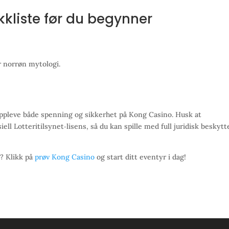
kliste før du begynner
r norrøn mytologi.
å oppleve både spenning og sikkerhet på Kong Casino. Husk at
ll Lotteritilsynet‑lisens, så du kan spille med full juridisk beskytt
l? Klikk på
prøv Kong Casino
og start ditt eventyr i dag!