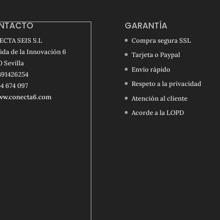
NTACTO
GARANTÍA
CTA SEIS S.L
Compra segura SSL
ida de la Innovación 6
Tarjeta o Paypal
0 Sevilla
Envío rápido
B91426254
Respeto a la privacidad
4 674 097
w.conecta6.com
Atención al cliente
Acorde a la LOPD