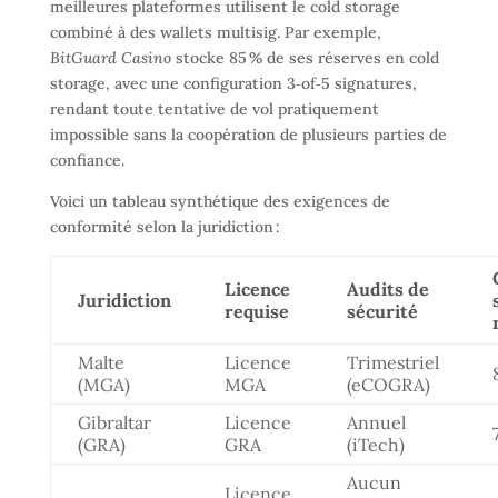
meilleures plateformes utilisent le cold storage
combiné à des wallets multisig. Par exemple,
BitGuard Casino
stocke 85 % de ses réserves en cold
storage, avec une configuration 3‑of‑5 signatures,
rendant toute tentative de vol pratiquement
impossible sans la coopération de plusieurs parties de
confiance.
Voici un tableau synthétique des exigences de
conformité selon la juridiction :
Licence
Audits de
Juridiction
requise
sécurité
Malte
Licence
Trimestriel
(MGA)
MGA
(eCOGRA)
Gibraltar
Licence
Annuel
(GRA)
GRA
(iTech)
Aucun
Licence