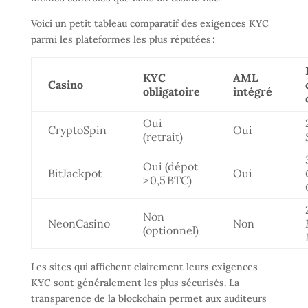
Voici un petit tableau comparatif des exigences KYC
parmi les plateformes les plus réputées :
KYC
AML
Casino
obligatoire
intégré
Oui
CryptoSpin
Oui
(retrait)
Oui (dépot
BitJackpot
Oui
> 0,5 BTC)
Non
NeonCasino
Non
(optionnel)
Les sites qui affichent clairement leurs exigences
KYC sont généralement les plus sécurisés. La
transparence de la blockchain permet aux auditeurs