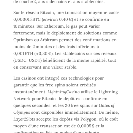
de couche 2, aux sidechains et aux stablecoins.
Sur le réseau Bitcoin, une transaction moyenne coûte
0,000015 BTC (environ 0,40 €) et se confirme en
10 minutes. Sur Ethereum, le gas peut varier
fortement, mais le déploiement de solutions comme
Optimism ou Arbitrum permet des confirmations en
moins de 2 minutes et des frais inférieurs à
0,001 ETH (≈ 0,30 €). Les stablecoins sur ces réseaux
(USDC, USDT) bénéficient de la même rapidité, tout
en conservant une valeur stable.
Les casinos ont intégré ces technologies pour
garantir que les free spins soient crédités
instantanément.
LightningCasino
utilise le Lightning
Network pour Bitcoin : le dépôt est confirmé en
quelques secondes, et les 20 free spins sur
Gates of
Olympus
sont disponibles immédiatement. De même,
Layer2Slots
accepte les dépôts via Polygon, où le coût
moyen d’une transaction est de 0,0005 $ et la
confirmation se fait en moins d’une minute.