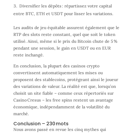
Diversifier les dépôts : répartissez votre capital
entre BTC, ETH et USDT pour lisser les variations.
Les audits de jeu équitable assurent également que le
RTP des slots reste constant, quel que soit le token
utilisé. Ainsi, même si le prix du Bitcoin chute de 5 %
pendant une session, le gain en USDT ou en EUR
reste inchangé.
En conclusion, la plupart des casinos crypto
convertissent automatiquement les mises ou
proposent des stablecoins, protégeant ainsi le joueur
des variations de valeur. La réalité est que, lorsqu’on
choisit un site fiable – comme ceux répertoriés sur
Casino Cresus – les free spins restent un avantage
économique, indépendamment de la volatilité du
marché.
Conclusion – 230 mots
Nous avons passé en revue les cinq mythes qui