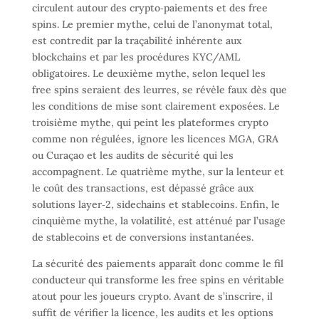
circulent autour des crypto‑paiements et des free
spins. Le premier mythe, celui de l’anonymat total,
est contredit par la traçabilité inhérente aux
blockchains et par les procédures KYC/AML
obligatoires. Le deuxième mythe, selon lequel les
free spins seraient des leurres, se révèle faux dès que
les conditions de mise sont clairement exposées. Le
troisième mythe, qui peint les plateformes crypto
comme non régulées, ignore les licences MGA, GRA
ou Curaçao et les audits de sécurité qui les
accompagnent. Le quatrième mythe, sur la lenteur et
le coût des transactions, est dépassé grâce aux
solutions layer‑2, sidechains et stablecoins. Enfin, le
cinquième mythe, la volatilité, est atténué par l’usage
de stablecoins et de conversions instantanées.
La sécurité des paiements apparaît donc comme le fil
conducteur qui transforme les free spins en véritable
atout pour les joueurs crypto. Avant de s’inscrire, il
suffit de vérifier la licence, les audits et les options