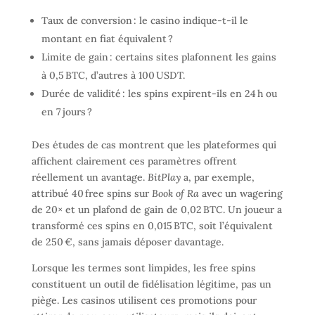
Taux de conversion : le casino indique-t-il le
montant en fiat équivalent ?
Limite de gain : certains sites plafonnent les gains
à 0,5 BTC, d’autres à 100 USDT.
Durée de validité : les spins expirent-ils en 24 h ou
en 7 jours ?
Des études de cas montrent que les plateformes qui
affichent clairement ces paramètres offrent
réellement un avantage.
BitPlay
a, par exemple,
attribué 40 free spins sur
Book of Ra
avec un wagering
de 20× et un plafond de gain de 0,02 BTC. Un joueur a
transformé ces spins en 0,015 BTC, soit l’équivalent
de 250 €, sans jamais déposer davantage.
Lorsque les termes sont limpides, les free spins
constituent un outil de fidélisation légitime, pas un
piège. Les casinos utilisent ces promotions pour