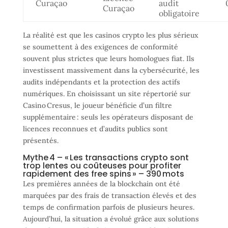
Curaçao
audit
Curaçao
obligatoire
La réalité est que les casinos crypto les plus sérieux
se soumettent à des exigences de conformité
souvent plus strictes que leurs homologues fiat. Ils
investissent massivement dans la cybersécurité, les
audits indépendants et la protection des actifs
numériques. En choisissant un site répertorié sur
Casino Cresus, le joueur bénéficie d’un filtre
supplémentaire : seuls les opérateurs disposant de
licences reconnues et d’audits publics sont
présentés.
Mythe 4 – « Les transactions crypto sont
trop lentes ou coûteuses pour profiter
rapidement des free spins » – 390 mots
Les premières années de la blockchain ont été
marquées par des frais de transaction élevés et des
temps de confirmation parfois de plusieurs heures.
Aujourd’hui, la situation a évolué grâce aux solutions