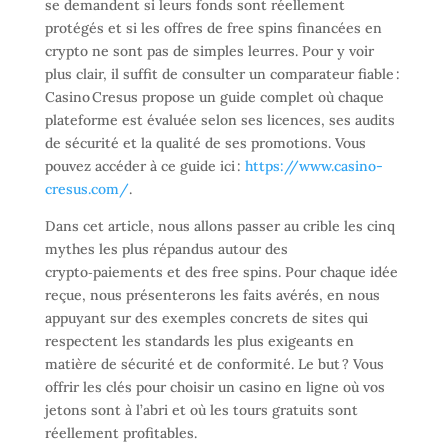
se demandent si leurs fonds sont réellement
protégés et si les offres de free spins financées en
crypto ne sont pas de simples leurres. Pour y voir
plus clair, il suffit de consulter un comparateur fiable :
Casino Cresus propose un guide complet où chaque
plateforme est évaluée selon ses licences, ses audits
de sécurité et la qualité de ses promotions. Vous
pouvez accéder à ce guide ici :
https://www.casino-
cresus.com/
.
Dans cet article, nous allons passer au crible les cinq
mythes les plus répandus autour des
crypto‑paiements et des free spins. Pour chaque idée
reçue, nous présenterons les faits avérés, en nous
appuyant sur des exemples concrets de sites qui
respectent les standards les plus exigeants en
matière de sécurité et de conformité. Le but ? Vous
offrir les clés pour choisir un casino en ligne où vos
jetons sont à l’abri et où les tours gratuits sont
réellement profitables.