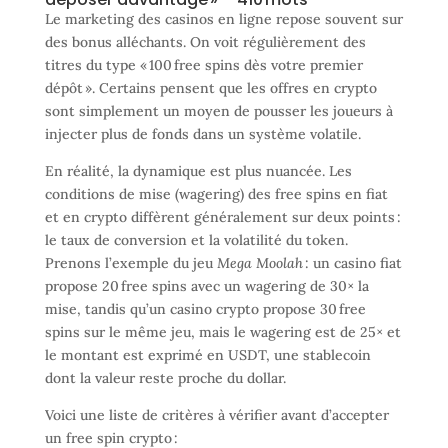
Le marketing des casinos en ligne repose souvent sur
des bonus alléchants. On voit régulièrement des
titres du type « 100 free spins dès votre premier
dépôt ». Certains pensent que les offres en crypto
sont simplement un moyen de pousser les joueurs à
injecter plus de fonds dans un système volatile.
En réalité, la dynamique est plus nuancée. Les
conditions de mise (wagering) des free spins en fiat
et en crypto diffèrent généralement sur deux points :
le taux de conversion et la volatilité du token.
Prenons l’exemple du jeu
Mega Moolah
: un casino fiat
propose 20 free spins avec un wagering de 30× la
mise, tandis qu’un casino crypto propose 30 free
spins sur le même jeu, mais le wagering est de 25× et
le montant est exprimé en USDT, une stablecoin
dont la valeur reste proche du dollar.
Voici une liste de critères à vérifier avant d’accepter
un free spin crypto :