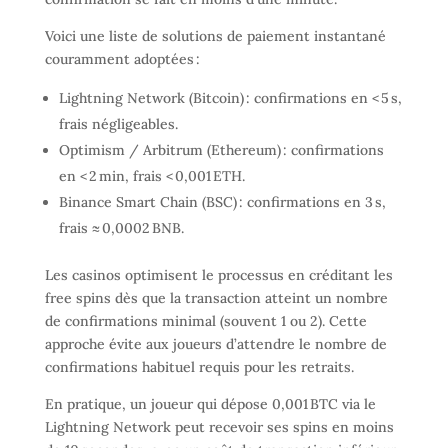
Voici une liste de solutions de paiement instantané
couramment adoptées :
Lightning Network (Bitcoin) : confirmations en < 5 s,
frais négligeables.
Optimism / Arbitrum (Ethereum) : confirmations
en < 2 min, frais < 0,001 ETH.
Binance Smart Chain (BSC) : confirmations en 3 s,
frais ≈ 0,0002 BNB.
Les casinos optimisent le processus en créditant les
free spins dès que la transaction atteint un nombre
de confirmations minimal (souvent 1 ou 2). Cette
approche évite aux joueurs d’attendre le nombre de
confirmations habituel requis pour les retraits.
En pratique, un joueur qui dépose 0,001 BTC via le
Lightning Network peut recevoir ses spins en moins