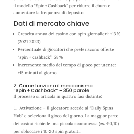
il modello “Spin + Cashback” per ridurre il churn e
aumentare la frequenza di deposito.
Dati di mercato chiave
Crescita annua dei casinò con spin giornalieri: +13 %
(2021‑2023)
Percentuale di giocatori che preferiscono offerte
“spin + cashback”: 58 %
Incremento medio del tempo di gioco per utente:
+15 minuti al giorno
2. Come funziona il meccanismo
“Spin + Cashback” – 350 parole
Il processo si articola in quattro fasi distinte:
Attivazione – Il giocatore accede al “Daily Spins
Hub” e seleziona il gioco del giorno. La maggior parte
dei casinò richiede una piccola scommessa (es. €0,10)
per sbloccare i 10‑20 spin gratuiti.