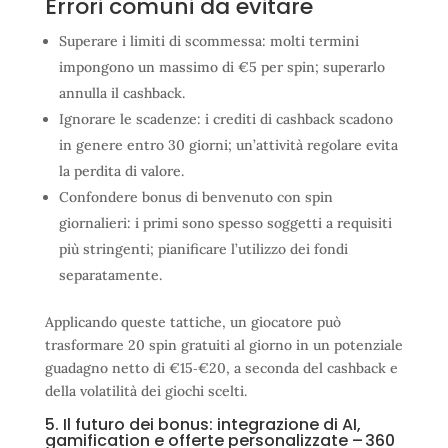
Errori comuni da evitare
Superare i limiti di scommessa: molti termini
impongono un massimo di €5 per spin; superarlo
annulla il cashback.
Ignorare le scadenze: i crediti di cashback scadono
in genere entro 30 giorni; un’attività regolare evita
la perdita di valore.
Confondere bonus di benvenuto con spin
giornalieri: i primi sono spesso soggetti a requisiti
più stringenti; pianificare l’utilizzo dei fondi
separatamente.
Applicando queste tattiche, un giocatore può
trasformare 20 spin gratuiti al giorno in un potenziale
guadagno netto di €15‑€20, a seconda del cashback e
della volatilità dei giochi scelti.
5. Il futuro dei bonus: integrazione di AI,
gamification e offerte personalizzate – 360