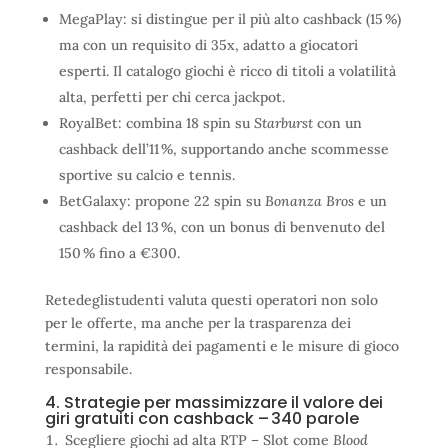
MegaPlay: si distingue per il più alto cashback (15 %)
ma con un requisito di 35x, adatto a giocatori
esperti. Il catalogo giochi è ricco di titoli a volatilità
alta, perfetti per chi cerca jackpot.
RoyalBet: combina 18 spin su
Starburst
con un
cashback dell’11 %, supportando anche scommesse
sportive su calcio e tennis.
BetGalaxy: propone 22 spin su
Bonanza Bros
e un
cashback del 13 %, con un bonus di benvenuto del
150 % fino a €300.
Retedeglistudenti valuta questi operatori non solo
per le offerte, ma anche per la trasparenza dei
termini, la rapidità dei pagamenti e le misure di gioco
responsabile.
4. Strategie per massimizzare il valore dei
giri gratuiti con cashback – 340 parole
Scegliere giochi ad alta RTP – Slot come
Blood