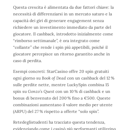
Questa crescita è alimentata da due fattori chiave: la
necessità di differenziarsi in un mercato saturo e la
capacità dei giri di generare engagement senza
richiedere un investimento immediato da parte del
giocatore. Il cashback, introdotto inizialmente come
“rimborso settimanale”, è ora integrato come
“collante” che rende i spin più appetibili, poiché il
giocatore percepisce un ritorno garantito anche in
caso di perdita.
Esempi concreti: StarCasino offre 20 spin gratuiti
ogni giorno su
Book of Dead
con un cashback del 12 %
sulle perdite nette, mentre LuckySpin combina 15
spin su
Gonzo’s Quest
con un 10 % di cashback e un
bonus di benvenuto del 200 % fino a €500. Queste
combinazioni aumentano il valore medio per utente
(ARPU) del 27 % rispetto a offerte “solo spin”.
Retedeglistudenti ha tracciato questa tendenza,
evidenziando come i casinò più performanti utilizzino