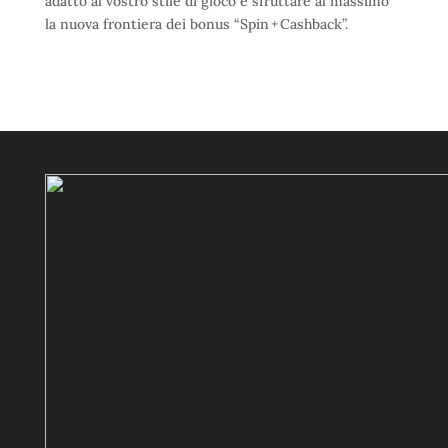
adatto al vostro stile di gioco e sfruttare al massimo
la nuova frontiera dei bonus “Spin + Cashback”.