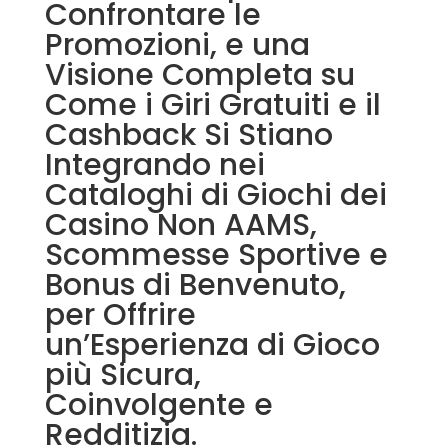
Confrontare le
Promozioni, e una
Visione Completa su
Come i Giri Gratuiti e il
Cashback Si Stiano
Integrando nei
Cataloghi di Giochi dei
Casino Non AAMS,
Scommesse Sportive e
Bonus di Benvenuto,
per Offrire
un’Esperienza di Gioco
più Sicura,
Coinvolgente e
Redditizia.