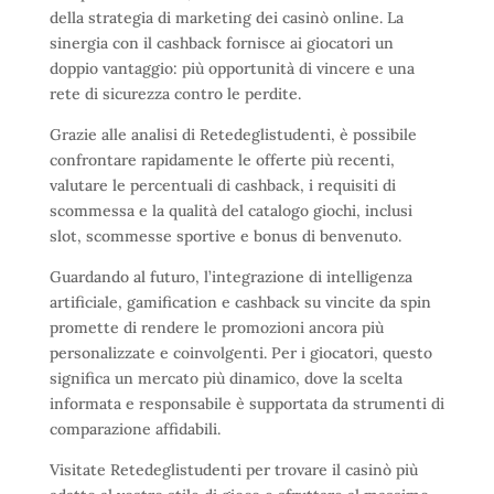
della strategia di marketing dei casinò online. La
sinergia con il cashback fornisce ai giocatori un
doppio vantaggio: più opportunità di vincere e una
rete di sicurezza contro le perdite.
Grazie alle analisi di Retedeglistudenti, è possibile
confrontare rapidamente le offerte più recenti,
valutare le percentuali di cashback, i requisiti di
scommessa e la qualità del catalogo giochi, inclusi
slot, scommesse sportive e bonus di benvenuto.
Guardando al futuro, l’integrazione di intelligenza
artificiale, gamification e cashback su vincite da spin
promette di rendere le promozioni ancora più
personalizzate e coinvolgenti. Per i giocatori, questo
significa un mercato più dinamico, dove la scelta
informata e responsabile è supportata da strumenti di
comparazione affidabili.
Visitate Retedeglistudenti per trovare il casinò più