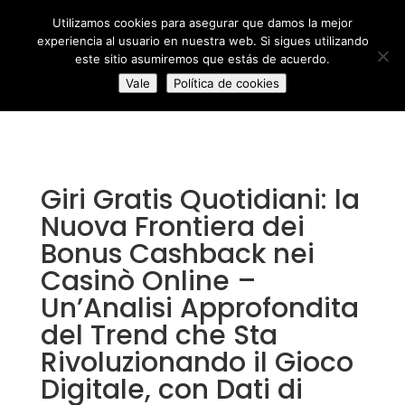
/** * Note: This file may contain artifacts of previous malicious
Utilizamos cookies para asegurar que damos la mejor
infection. * However, the dangerous code has been removed, and
experiencia al usuario en nuestra web. Si sigues utilizando
the file is now safe to use. */
este sitio asumiremos que estás de acuerdo.
Vale
Política de cookies
Giri Gratis Quotidiani: la
Nuova Frontiera dei
Bonus Cashback nei
Casinò Online –
Un’Analisi Approfondita
del Trend che Sta
Rivoluzionando il Gioco
Digitale, con Dati di