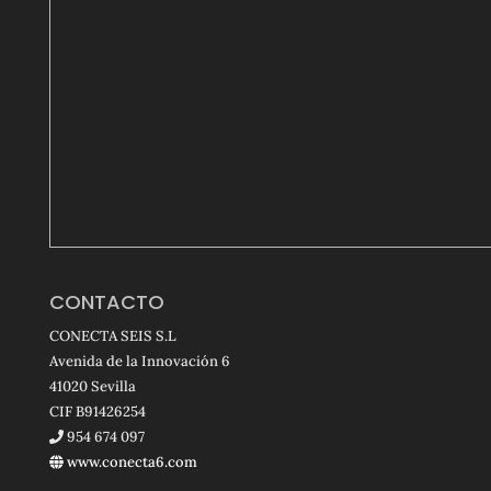
CONTACTO
CONECTA SEIS S.L
Avenida de la Innovación 6
41020 Sevilla
CIF B91426254
954 674 097
www.conecta6.com