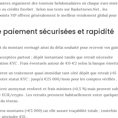
d’autres organisent des tournois hebdomadaires où chaque euro misé
ou crédits freebet . Selon nos tests sur Basketnews.Net , les
ints VIP offrent généralement le meilleur rendement global pour 
 paiement sécurisées et rapidité
)
du montant envisagé ainsi du délai souhaité pour recevoir vos gain
cceptées partout ; dépôt instantané tandis que retrait nécessite
tion KYC . Frais éventuels autour de €0‑€2 selon la banque émettr
ffrent un traitement quasi immédiat tant côté dépôt que retrait (<15
votre statut KYC : jusqu’à €25 000/mois pour les comptes vérifiés .
ent anonymat renforcé et frais minimes (<0,5 %) mais peuvent sub
 EUR/crypto . Les retraits prennent habituellement entre quelque
du réseau .
ros montants (>€5 000) car elle assure traçabilité totale ; toutefois
 atteindre €15 .