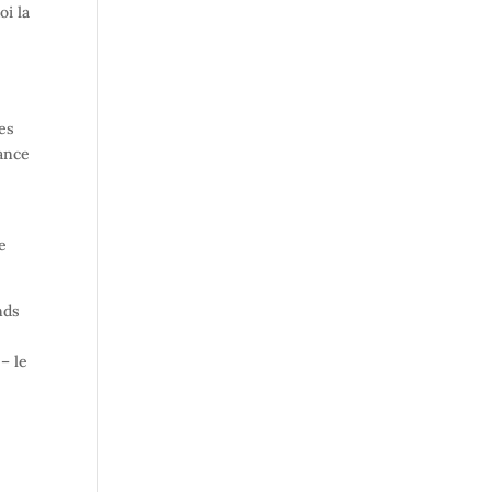
oi la
tes
rance
te
nds
– le