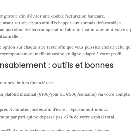
t gratuit afin d’éviter une double facturation bancaire.
 avant retrait crypto afin d’échapper aux spreads défavorables.
 au portefeuille électronique afin d’obtenir instantanément votre a
itionnelle .
tion sur chaque site testé afin que vous puissiez choisir celui qu
orrespondant au meilleur casino en ligne adapté à votre profil.
nsablement : outils et bonnes
nt ses limites financières :
un plafond maximal (€100/jour ou €500/semaine) via votre compte
après X minutes jouées afin d’éviter l’épuisement mental.
m par pari qui ne dépasse pas <5 % de votre capital total .
jourd’hui une fonction auto‑exclusion permettant bloquer