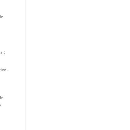
le
s :
ice .
ir
s