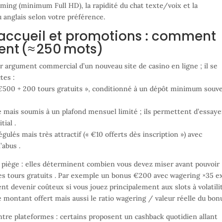
eaming (minimum Full HD), la rapidité du chat texte/voix et la
u anglais selon votre préférence.
d’accueil et promotions : comment
ent (≈ 250 mots)
 argument commercial d’un nouveau site de casino en ligne ; il se
tes :
€500 + 200 tours gratuits », conditionné à un dépôt minimum souv
le mais soumis à un plafond mensuel limité ; ils permettent d’essaye
tial .
gulés mais très attractif (« €10 offerts dès inscription ») avec
’abus .
e piège : elles déterminent combien vous devez miser avant pouvoir
des tours gratuits . Par exemple un bonus €200 avec wagering ×35 e
t devenir coûteux si vous jouez principalement aux slots à volatili
 montant offert mais aussi le ratio wagering / valeur réelle du bonu
tre plateformes : certains proposent un cashback quotidien allant