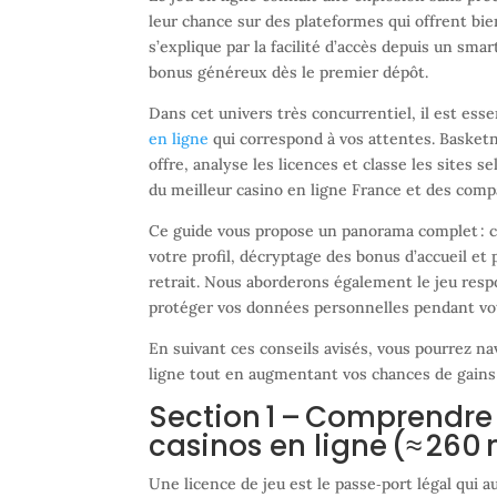
leur chance sur des plateformes qui offrent bie
s’explique par la facilité d’accès depuis un smar
bonus généreux dès le premier dépôt.
Dans cet univers très concurrentiel, il est esse
en ligne
qui correspond à vos attentes. Basket
offre, analyse les licences et classe les sites 
du meilleur casino en ligne France et des comp
Ce guide vous propose un panorama complet : co
votre profil, décryptage des bonus d’accueil e
retrait. Nous aborderons également le jeu resp
protéger vos données personnelles pendant vot
En suivant ces conseils avisés, vous pourrez n
ligne tout en augmentant vos chances de gains 
Section 1 – Comprendre 
casinos en ligne (≈ 260
Une licence de jeu est le passe‑port légal qui 