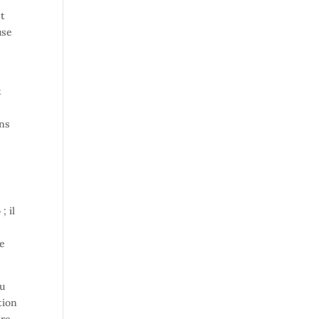
et
use
t
ans
; il
re
du
tion