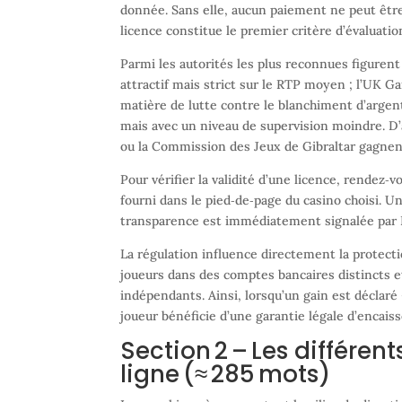
donnée. Sans elle, aucun paiement ne peut être 
licence constitue le premier critère d’évaluati
Parmi les autorités les plus reconnues figuren
attractif mais strict sur le RTP moyen ; l’UK
matière de lutte contre le blanchiment d’argen
mais avec un niveau de supervision moindre. D’
ou la Commission des Jeux de Gibraltar gagnen
Pour vérifier la validité d’une licence, rendez‑v
fourni dans le pied‑de‑page du casino choisi. Un 
transparence est immédiatement signalée par 
La régulation influence directement la protectio
joueurs dans des comptes bancaires distincts e
indépendants. Ainsi, lorsqu’un gain est déclar
joueur bénéficie d’une garantie légale d’encaiss
Section 2 – Les différen
ligne (≈ 285 mots)