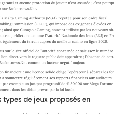
garanti et aucune protection du joueur n’est assurée ; c’est pourqu
on sur Basketnews.Net.
t la Malta Gaming Authority (MGA), réputée pour son cadre fiscal
 Gambling Commission (UKGC), qui impose des exigences élevées en
t ; ainsi que Curaçao eGaming, souvent utilisée par les nouveaux si
autres juridictions comme l’Autorité Nationale des Jeux (ANJ) en F
t également du terrain auprès du meilleur casino en ligne 2026.
ous sur le site officiel de l’autorité concernée et saisissez le numéro
lien direct vers le registre public doit apparaître ; l’absence de cet
Basketnews.Net comme un facteur négatif majeur.
n financière : une licence solide oblige l’opérateur à séparer les fo
t à soumettre régulièrement ses rapports financiers aux auditeurs
é – par exemple un jackpot progressif de €150 000 sur Mega Fortune 
ement dans les délais prévus par la loi locale.
ts types de jeux proposés en