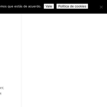
e is now safe to use. */
SERVICIOS
CONTACTO
iremos que estás de acuerdo.
Vale
Política de cookies
er,
s