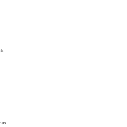
ck.
onus