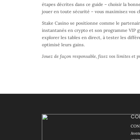
étapes décrites dans ce guide – choisir la bonn
jouer en toute sécurité – vous maximisez vos ch
Stake Casino se positionne comme le partenaire 
instantanés en crypto et son programme VIP gé
explorer les tables en direct, à tester les diff
optimisé leurs gains.
Jouez de façon responsable, fixez vos limites et 
CO
CONE
Aven