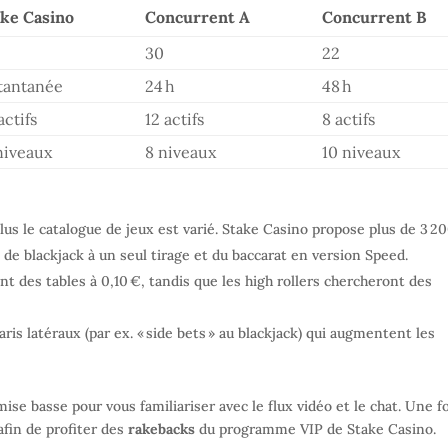
ake Casino
Concurrent A
Concurrent B
30
22
tantanée
24 h
48 h
actifs
12 actifs
8 actifs
niveaux
8 niveaux
10 niveaux
 plus le catalogue de jeux est varié. Stake Casino propose plus de 3 2
, de blackjack à un seul tirage et du baccarat en version Speed.
nt des tables à 0,10 €, tandis que les high rollers chercheront des
aris latéraux (par ex. « side bets » au blackjack) qui augmentent les
se basse pour vous familiariser avec le flux vidéo et le chat. Une fo
fin de profiter des
rakebacks
du programme VIP de Stake Casino.