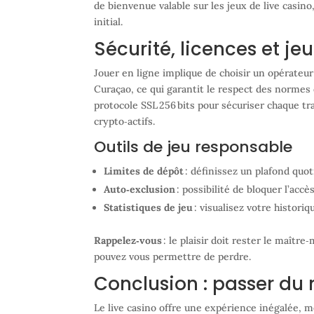
de bienvenue valable sur les jeux de live casino
initial.
Sécurité, licences et je
Jouer en ligne implique de choisir un opérateur 
Curaçao, ce qui garantit le respect des normes d
protocole SSL 256 bits pour sécuriser chaque tr
crypto‑actifs.
Outils de jeu responsable
Limites de dépôt
: définissez un plafond quo
Auto‑exclusion
: possibilité de bloquer l’acc
Statistiques de jeu
: visualisez votre historiq
Rappelez‑vous
: le plaisir doit rester le maîtr
pouvez vous permettre de perdre.
Conclusion : passer du 
Le live casino offre une expérience inégalée, mê