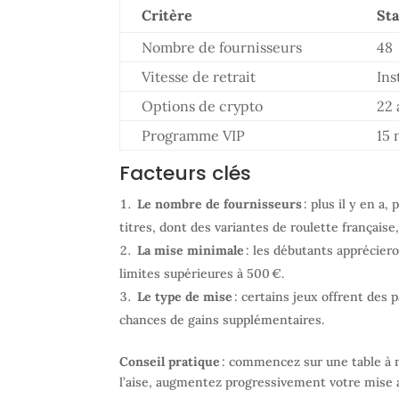
Critère
St
Nombre de fournisseurs
48
Vitesse de retrait
Ins
Options de crypto
22 
Programme VIP
15 
Facteurs clés
Le nombre de fournisseurs
: plus il y en a,
titres, dont des variantes de roulette française
La mise minimale
: les débutants appréciero
limites supérieures à 500 €.
Le type de mise
: certains jeux offrent des p
chances de gains supplémentaires.
Conseil pratique
: commencez sur une table à mi
l’aise, augmentez progressivement votre mise a