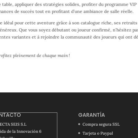
e table, appliquer des stratégies solides, profiter du programme VIP
ances de succès tout en profitant d’une ambiance de salle réelle.
idéal pour cette aventure grâce à son catalogue riche, ses retraits
néreux. Que vous soyez débutant ou joueur confirmé, n’hésitez pa
érentes variantes et à rejoindre la communauté des joueurs qui ont d
profitez pleinement de chaque main !
NTACTO
GARANTÍA
CTA SEIS S.L
Compra segura SSL
ida de la Innovación 6
Tarjeta o Paypal