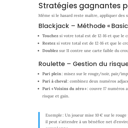
Stratégies gagnantes pou
Même si le hasard reste maître, appliquer des 
Blackjack – Méthode « Basic
Touchez
si votre total est de 12‑16 et que le
Restez
si votre total est de 12‑16 et que le c
Doublez
sur 11 contre une carte faible du crou
Roulette – Gestion du risqu
Pari plein
: misez sur le rouge/noir, pair/im
Pari à cheval
: combinez deux numéros adjacen
Pari « Voisins du zéro »
: couvre 17 numéros a
risque et gain.
Exemple : Un joueur mise 10 € sur le rouge
il peut s’attendre à un bénéfice net d’envi