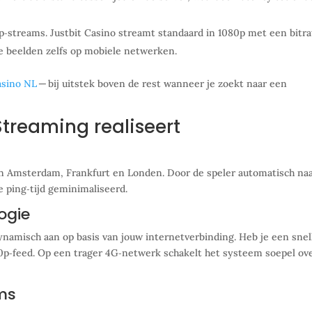
p‑streams. Justbit Casino streamt standaard in 1080p met een bitra
de beelden zelfs op mobiele netwerken.
asino NL
— bij uitstek boven de rest wanneer je zoekt naar een
Streaming realiseert
in Amsterdam, Frankfurt en Londen. Door de speler automatisch na
e ping‑tijd geminimaliseerd.
ogie
ynamisch aan op basis van jouw internetverbinding. Heb je een snel
080p‑feed. Op een trager 4G‑netwerk schakelt het systeem soepel ov
ams