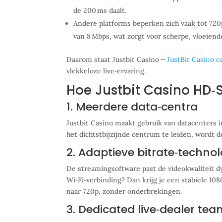
de 200 ms daalt.
Andere platforms beperken zich vaak tot 720
van 8 Mbps, wat zorgt voor scherpe, vloeien
Daarom staat Justbit Casino —
JustBit Casino c
vlekkeloze live‑ervaring.
Hoe Justbit Casino HD‑
1. Meerdere data‑centra
Justbit Casino maakt gebruik van datacenters 
het dichtstbijzijnde centrum te leiden, wordt d
2. Adaptieve bitrate‑technol
De streamingsoftware past de videokwaliteit d
Wi‑Fi‑verbinding? Dan krijg je een stabiele 1
naar 720p, zonder onderbrekingen.
3. Dedicated live‑dealer te