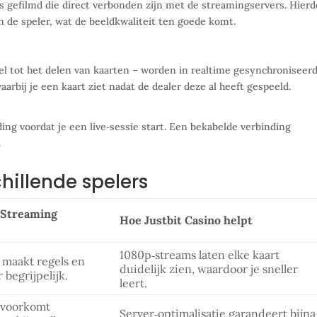
’s gefilmd die direct verbonden zijn met de streamingservers. Hier
n de speler, wat de beeldkwaliteit ten goede komt.
wiel tot het delen van kaarten – worden in realtime gesynchroniseer
rbij je een kaart ziet nadat de dealer deze al heeft gespeeld.
ding voordat je een live‑sessie start. Een bekabelde verbinding
.
hillende spelers
Streaming
Hoe Justbit Casino helpt
1080p‑streams laten elke kaart
 maakt regels en
duidelijk zien, waardoor je sneller
 begrijpelijk.
leert.
 voorkomt
Server‑optimalisatie garandeert bijna