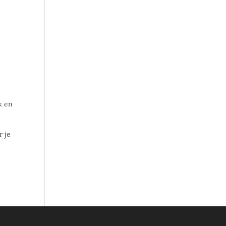
k en
r je