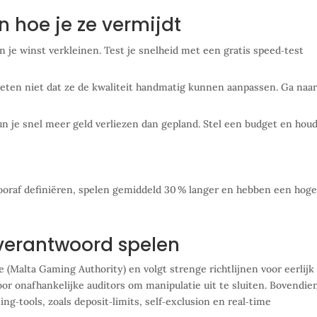
 hoe je ze vermijdt
 je winst verkleinen. Test je snelheid met een gratis speed‑test
weten niet dat ze de kwaliteit handmatig kunnen aanpassen. Ga naa
n je snel meer geld verliezen dan gepland. Stel een budget en houd
vooraf definiëren, spelen gemiddeld 30 % langer en hebben een hog
n verantwoord spelen
 (Malta Gaming Authority) en volgt strenge richtlijnen voor eerlijk
oor onafhankelijke auditors om manipulatie uit te sluiten. Bovendie
ng‑tools, zoals deposit‑limits, self‑exclusion en real‑time