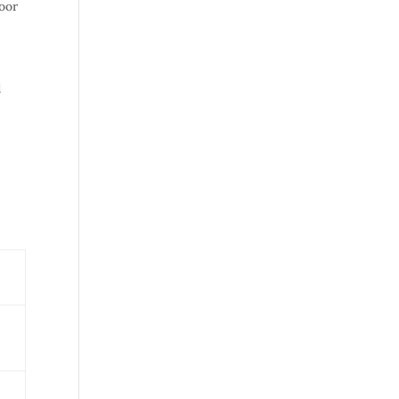
door
d