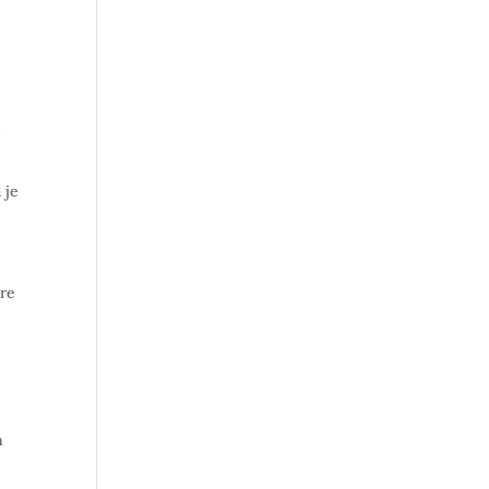
r
 je
ere
n