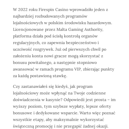
W 2022 roku Firespin Casino wprowadziło jeden z
najbardziej rozbudowanych programów
lojalnościowych w polskim środowisku hazardowym.
Licencjonowane przez Malta Gaming Authority,
platforma działa pod ścisłą kontrolą organów
regulacyjnych, co zapewnia bezpieczeństwo i
uczciwość rozgrywek. Już od pierwszych chwil po
założeniu konta nowi gracze mogą skorzystać z
bonusu powitalnego, a następnie stopniowo
awansować w ramach programu VIP, zbierając punkty
za każdą postawioną stawkę.
Czy zastanawiałeś się kiedyś, jak program
lojalnościowy może wpłynąć na Twoje codzienne
doświadczenia w kasynie? Odpowiedź jest prosta – im
wyższy poziom, tym szybsze wypłaty, lepsze oferty
bonusowe i dedykowane wsparcie. Warto więc poznać
wszystkie etapy, aby maksymalnie wykorzystać
świąteczną promocję i nie przegapić żadnej okazji.