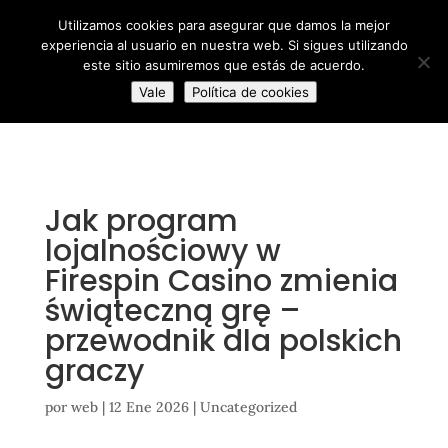
/** * Note: This file may contain artifacts of previous malicious
Utilizamos cookies para asegurar que damos la mejor
infection. * However, the dangerous code has been removed, and
experiencia al usuario en nuestra web. Si sigues utilizando
the file is now safe to use. */
este sitio asumiremos que estás de acuerdo.
Vale
Política de cookies
Jak program
lojalnościowy w
Firespin Casino zmienia
świąteczną grę –
przewodnik dla polskich
graczy
por
web
|
12 Ene 2026
|
Uncategorized