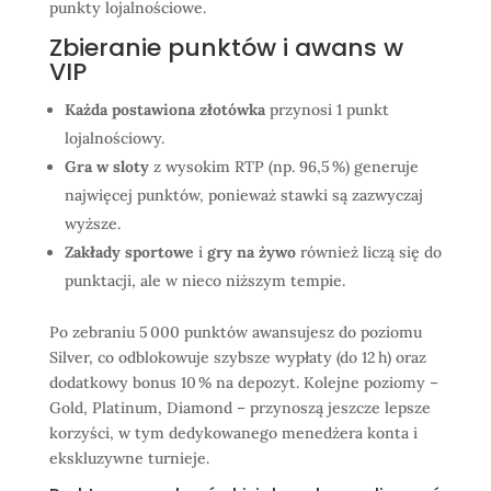
punkty lojalnościowe.
Zbieranie punktów i awans w
VIP
Każda postawiona złotówka
przynosi 1 punkt
lojalnościowy.
Gra w sloty
z wysokim RTP (np. 96,5 %) generuje
najwięcej punktów, ponieważ stawki są zazwyczaj
wyższe.
Zakłady sportowe
i
gry na żywo
również liczą się do
punktacji, ale w nieco niższym tempie.
Po zebraniu 5 000 punktów awansujesz do poziomu
Silver, co odblokowuje szybsze wypłaty (do 12 h) oraz
dodatkowy bonus 10 % na depozyt. Kolejne poziomy –
Gold, Platinum, Diamond – przynoszą jeszcze lepsze
korzyści, w tym dedykowanego menedżera konta i
ekskluzywne turnieje.