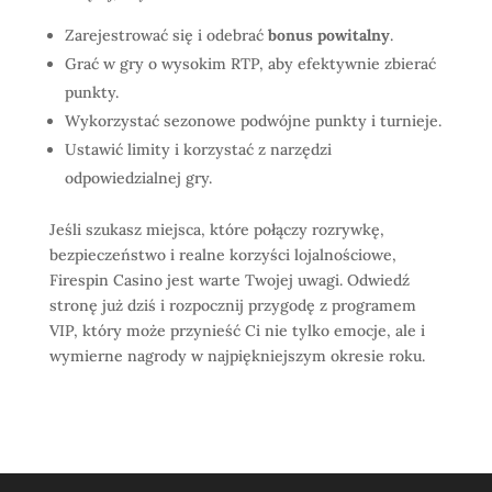
Zarejestrować się i odebrać
bonus powitalny
.
Grać w gry o wysokim RTP, aby efektywnie zbierać
punkty.
Wykorzystać sezonowe podwójne punkty i turnieje.
Ustawić limity i korzystać z narzędzi
odpowiedzialnej gry.
Jeśli szukasz miejsca, które połączy rozrywkę,
bezpieczeństwo i realne korzyści lojalnościowe,
Firespin Casino jest warte Twojej uwagi. Odwiedź
stronę już dziś i rozpocznij przygodę z programem
VIP, który może przynieść Ci nie tylko emocje, ale i
wymierne nagrody w najpiękniejszym okresie roku.