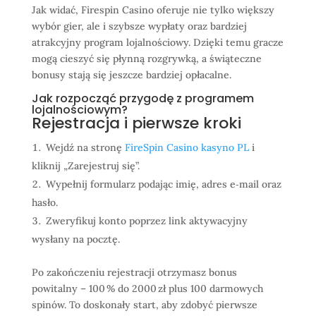
Jak widać, Firespin Casino oferuje nie tylko większy
wybór gier, ale i szybsze wypłaty oraz bardziej
atrakcyjny program lojalnościowy. Dzięki temu gracze
mogą cieszyć się płynną rozgrywką, a świąteczne
bonusy stają się jeszcze bardziej opłacalne.
Jak rozpocząć przygodę z programem
lojalnościowym?
Rejestracja i pierwsze kroki
Wejdź na stronę
FireSpin Casino kasyno PL
i
kliknij „Zarejestruj się”.
Wypełnij formularz podając imię, adres e‑mail oraz
hasło.
Zweryfikuj konto poprzez link aktywacyjny
wysłany na pocztę.
Po zakończeniu rejestracji otrzymasz bonus
powitalny – 100 % do 2000 zł plus 100 darmowych
spinów. To doskonały start, aby zdobyć pierwsze