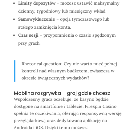
Limity depozytów
– możesz ustawić maksymalny
dzienny, tygodniowy lub miesięczny wkład.
Samowykluczenie
– opcja tymczasowego lub
stałego zamknięcia konta.
Czas sesji
– przypomnienia o czasie spędzonym
przy grach.
Rhetorical question: Czy nie warto mieć pełnej
kontroli nad własnym budżetem, zwłaszcza w
okresie świątecznych wydatków?
Mobilna rozgrywka – graj gdzie chcesz
Współczesny gracz oczekuje, że kasyno będzie
dostępne na smartfonie i tablecie. Firespin Casino
spełnia te oczekiwania, oferując responsywną wersję
przeglądarkową oraz dedykowaną aplikację na
Androida i iOS. Dzięki temu możesz: