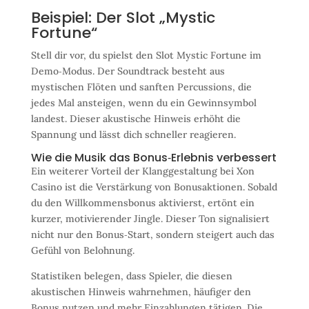
Beispiel: Der Slot „Mystic
Fortune“
Stell dir vor, du spielst den Slot Mystic Fortune im
Demo‑Modus. Der Soundtrack besteht aus
mystischen Flöten und sanften Percussions, die
jedes Mal ansteigen, wenn du ein Gewinnsymbol
landest. Dieser akustische Hinweis erhöht die
Spannung und lässt dich schneller reagieren.
Wie die Musik das Bonus‑Erlebnis verbessert
Ein weiterer Vorteil der Klanggestaltung bei Xon
Casino ist die Verstärkung von Bonusaktionen. Sobald
du den Willkommensbonus aktivierst, ertönt ein
kurzer, motivierender Jingle. Dieser Ton signalisiert
nicht nur den Bonus‑Start, sondern steigert auch das
Gefühl von Belohnung.
Statistiken belegen, dass Spieler, die diesen
akustischen Hinweis wahrnehmen, häufiger den
Bonus nutzen und mehr Einzahlungen tätigen. Die