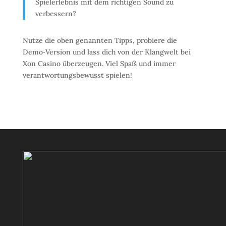
Spielerlebnis mit dem richtigen Sound zu
verbessern?
Nutze die oben genannten Tipps, probiere die
Demo‑Version und lass dich von der Klangwelt bei
Xon Casino überzeugen. Viel Spaß und immer
verantwortungsbewusst spielen!