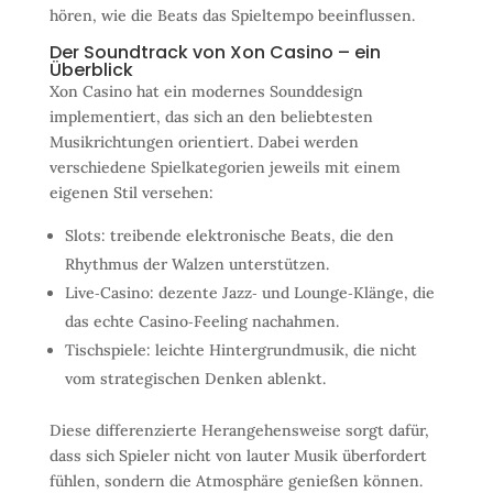
hören, wie die Beats das Spieltempo beeinflussen.
Der Soundtrack von Xon Casino – ein
Überblick
Xon Casino hat ein modernes Sounddesign
implementiert, das sich an den beliebtesten
Musikrichtungen orientiert. Dabei werden
verschiedene Spielkategorien jeweils mit einem
eigenen Stil versehen:
Slots: treibende elektronische Beats, die den
Rhythmus der Walzen unterstützen.
Live‑Casino: dezente Jazz‑ und Lounge‑Klänge, die
das echte Casino‑Feeling nachahmen.
Tischspiele: leichte Hintergrundmusik, die nicht
vom strategischen Denken ablenkt.
Diese differenzierte Herangehensweise sorgt dafür,
dass sich Spieler nicht von lauter Musik überfordert
fühlen, sondern die Atmosphäre genießen können.