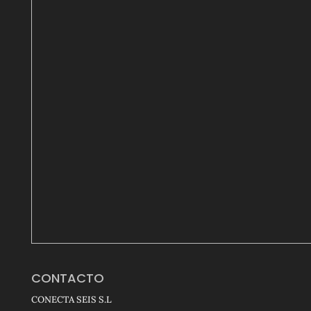
CONTACTO
CONECTA SEIS S.L