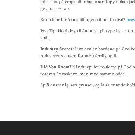
odds‑bet på craps eller basic strategy i blackjac
gevinst og tap.
Er du klar for å ta spillingen til neste nivå?
prø
Pro Tip:
Hold deg til én bordspilltype i starten
spill.
Industry Secret:
Live dealer‑bordene på Coolbe
reduserer sjansen for urettferdig spill.
Did You Know?
Når du spiller roulette på Cool
roteres 3× raskere, men med samme odds.
Spill ansvarlig, sett grenser, og husk at underhol