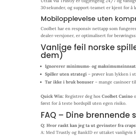
Uttak via Trustly er tilgjengelig 24/7 og vanlig
30 sekunder, og support‑teamet er kjent for å 
Mobilopplevelse uten komp
Coolbet har en responsiv nettapp som fungerer s
dealer‑versjoner, er optimalisert for berøringssk
Vanlige feil norske spi
dem)
Ignorerer minimums‑ og maksimumsinnsat
Spiller uten strategi
– prøver kun lykken i s
Tar ikke i bruk bonuser
– mange casinoer til
Quick Win:
Registrer deg hos
Coolbet Casino
o
først for å teste bordspill uten egen risiko.
FAQ – Dine brennende 
Q: Hvor raskt kan jeg ta ut gevinster fra craps
A: Med Trustly og BankID er uttaket vanligvis 