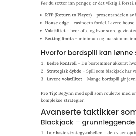
Før du setter inn penger, er det viktig å forst
RTP (Return to Player)
– prosentandelen av i
House edge
– casinoets fordel. Lavere house 
Volatilitet
– hvor ofte og hvor store gevinster
Betting limits
– minimum og maksimumsinns
Hvorfor bordspill kan lønne
Bedre kontroll
– Du bestemmer akkurat hvor
Strategisk dybde
– Spill som blackjack har v
Lavere volatilitet
– Mange bordspill gir jevn
Pro Tip:
Begynn med spill som roulette med enkel
komplekse strategier.
Avanserte taktikker som
Blackjack – grunnleggende s
Lær basic strategy‑tabellen
– den viser opti