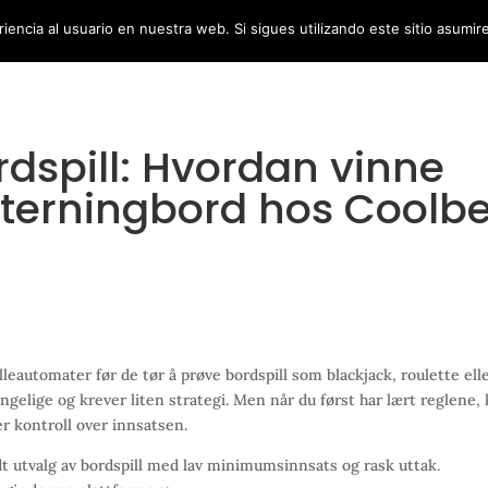
fection. * However, the dangerous code has been removed, and the fil
iencia al usuario en nuestra web. Si sigues utilizando este sitio asum
rdspill: Hvordan vinne
g terningbord hos Coolbe
eautomater før de tør å prøve bordspill som blackjack, roulette ell
jengelige og krever liten strategi. Men når du først har lært reglene,
er kontroll over innsatsen.
edt utvalg av bordspill med lav minimumsinnsats og rask uttak.