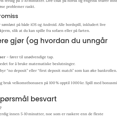
vis ferdig på 5‑10 minutter. Live‑chat på norsk og engelsk svarer inn
løse problemer raskt.
romiss
ømløst på både iOS og Android. Alle bordspill, inkludert live
jerm, slik at du kan spille fra sofaen eller på farten.
llere gjør (og hvordan du unngår
ser
– fører til unødvendige tap.
tedet for å bruke matematiske beslutninger.
byr “no deposit” eller “first deposit match” som kan øke bankrollen
g bruk velkomstbonusen på 100 % opptil 1 000 kr. Spill med bonusm
spørsmål besvart
?
ferdig innen 5‑10 minutter, noe som er raskere enn de fleste