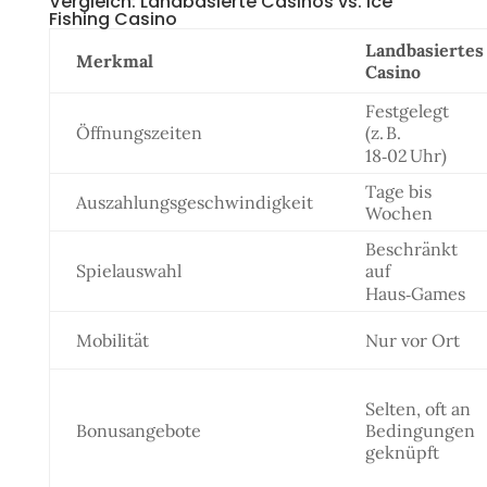
Vergleich: Landbasierte Casinos vs. Ice
Fishing Casino
Landbasiertes
Merkmal
Casino
Festgelegt
Öffnungszeiten
(z. B.
18‑02 Uhr)
Tage bis
Auszahlungsgeschwindigkeit
Wochen
Beschränkt
Spielauswahl
auf
Haus‑Games
Mobilität
Nur vor Ort
Selten, oft an
Bonusangebote
Bedingungen
geknüpft