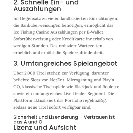
2. Schnelle Ein- und
Auszahlungen
Im Gegensatz zu vielen landbasierten Einrichtungen,
die Banküberweisungen benötigen, ermöglicht das
Ice Fishing Casino Auszahlungen per E‑Wallet,
Sofortüberweisung oder Kreditkarte innerhalb von
wenigen Stunden. Das reduziert Wartezeiten
erheblich und erhöht die Spielerzufriedenheit.
3. Umfangreiches Spielangebot
Über 2 000 Titel stehen zur Verfügung, darunter
beliebte Slots von NetEnt, Microgaming und Play’n
GO, klassische Tischspiele wie Blackjack und Roulette
sowie ein umfangreiches Live‑Dealer‑Segment. Die
Plattform aktualisiert das Portfolio regelmäßig,
sodass neue Titel sofort verfügbar sind.
Sicherheit und Lizenzierung – Vertrauen ist
das A und O
Lizenz und Aufsicht