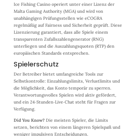
Ice Fishing Casino operiert unter einer Lizenz der
Malta Gaming Authority (MGA) und wird von
unabhängigen Prüfungsstellen wie eCOGRA
regelmäßig auf Fairness und Sicherheit geprüft. Diese
Lizenzierung garantiert, dass alle Spiele einem
transparenten Zufallszahlengenerator (RNG)
unterliegen und die Auszahlungsquoten (RTP) den
europäischen Standards entsprechen.
Spielerschutz
Der Betreiber bietet umfangreiche Tools zur
Selbstkontrolle: Einzahlungslimits, Verlustlimits und
die Möglichkeit, das Konto temporär zu sperren.
Verantwortungsvolles Spielen wird aktiv gefördert,
und ein 24‑Stunden‑Live‑Chat steht für Fragen zur
Verfügung.
Did You Know?
Die meisten Spieler, die Limits
setzen, berichten von einem längeren Spielspaß und
weniger impulsiven Entscheidungen.