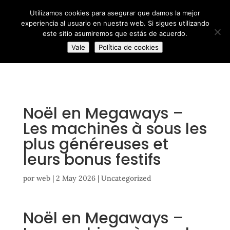
/** * Note: This file may contain artifacts of previous malicious
Utilizamos cookies para asegurar que damos la mejor
infection. * However, the dangerous code has been removed, and
experiencia al usuario en nuestra web. Si sigues utilizando
the file is now safe to use. */
este sitio asumiremos que estás de acuerdo.
Vale
Política de cookies
Noël en Megaways –
Les machines à sous les
plus généreuses et
leurs bonus festifs
por
web
|
2 May 2026
|
Uncategorized
Noël en Megaways –