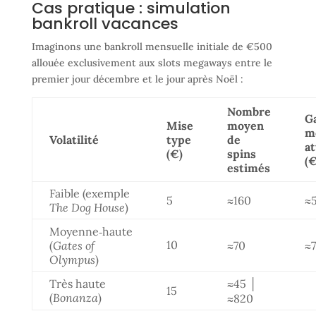
Cas pratique : simulation
bankroll vacances
Imaginons une bankroll mensuelle initiale de €500
allouée exclusivement aux slots megaways entre le
premier jour décembre et le jour après Noël :
Nombre
G
Mise
moyen
m
Volatilité
type
de
a
(€)
spins
(€
estimés
Faible (exemple
5
≈160
≈
The Dog House
)
Moyenne‑haute
10
(
Gates of
≈70
≈
Olympus
)
Très haute
≈45 │
15
(
Bonanza
)
≈820