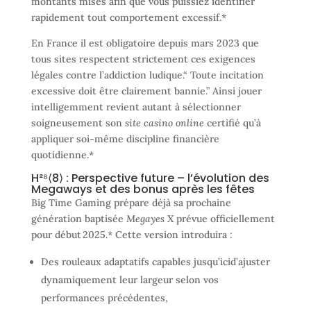
montants misés afin que vous puissiez identifier
rapidement tout comportement excessif.*
En France il est obligatoire depuis mars ‎2023‎ que
tous sites respectent strictement ces exigences
légales contre l’addiction ludique.“ Toute incitation
excessive doit être clairement bannie.” Ainsi jouer
intelligemment revient autant à sélectionner
soigneusement son
site casino online
certifié qu’à
appliquer soi-même discipline financière
quotidienne.*
​H²⁸⟨8⟩​​ : Perspective future – l’évolution des
Megaways et des bonus après les fêtes
Big Time Gaming prépare déjà sa prochaine
génération baptisée
Megayes X
prévue officiellement
pour début 2025.* Cette version introduira :
Des rouleaux adaptatifs capables jusqu’icid’ajuster
dynamiquement leur largeur selon vos
performances précédentes,