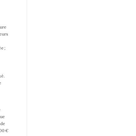
sure
ieurs
e ;
xé.
e
e
oue
 de
200 €