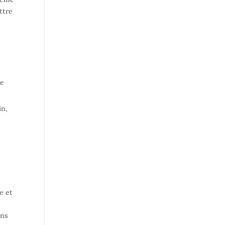
ttre
re
in,
e et
ons