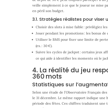
veille simplement à ce que le joueur ne mise pas
en péril son budget.
3.1. Stratégies réalistes pour vise
Choisir des slots à mise faible : privilégiez l
Jouer pendant les promotions : les bonus de 
Utiliser le BMS pour fixer une limite de pert
(ex. : 30 €).
Suivre les cycles de jackpot : certains jeux a
ce qui aide à identifier les moments où le jack
4. La réalité du jeu res
360 mots
Statistiques sur l’augment
Selon une étude de l’Observatoire Français des
le 31 décembre. Le même rapport indique une ha
période des fêtes. Ces chiffres traduisent une 