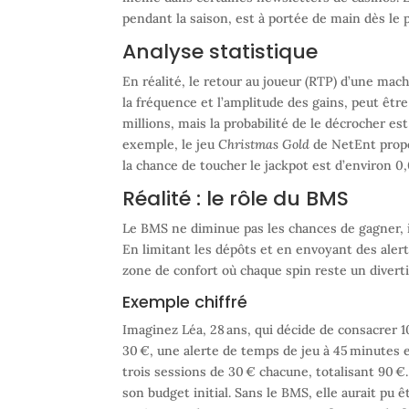
pendant la saison, est à portée de main dès le 
Analyse statistique
En réalité, le retour au joueur (RTP) d’une mach
la fréquence et l’amplitude des gains, peut êtr
millions, mais la probabilité de le décrocher es
exemple, le jeu
Christmas Gold
de NetEnt propos
la chance de toucher le jackpot est d’environ 0
Réalité : le rôle du BMS
Le BMS ne diminue pas les chances de gagner, i
En limitant les dépôts et en envoyant des alert
zone de confort où chaque spin reste un divert
Exemple chiffré
Imaginez Léa, 28 ans, qui décide de consacrer 10
30 €, une alerte de temps de jeu à 45 minutes e
trois sessions de 30 € chacune, totalisant 90 €
son budget initial. Sans le BMS, elle aurait pu