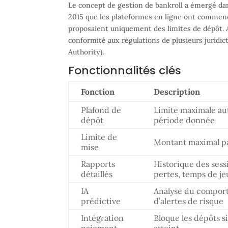
Le concept de gestion de bankroll a émergé dan
2015 que les plateformes en ligne ont commen
proposaient uniquement des limites de dépôt. Au
conformité aux régulations de plusieurs juri
Authority).
Fonctionnalités clés
Fonction
Description
Plafond de
Limite maximale au
dépôt
période donnée
Limite de
Montant maximal pa
mise
Rapports
Historique des sessi
détaillés
pertes, temps de je
IA
Analyse du compor
prédictive
d’alertes de risque
Intégration
Bloque les dépôts si