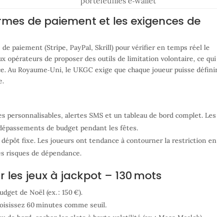
portefeuilles e‑wallet
ormes de paiement et les exigences de
de paiement (Stripe, PayPal, Skrill) pour vérifier en temps réel le
x opérateurs de proposer des outils de limitation volontaire, ce qui
ce. Au Royaume‑Uni, le UKGC exige que chaque joueur puisse défini
e.
tes personnalisables, alertes SMS et un tableau de bord complet. Les
 dépassements de budget pendant les fêtes.
e dépôt fixe. Les joueurs ont tendance à contourner la restriction en
es risques de dépendance.
 les jeux à jackpot – 130 mots
dget de Noël (ex. : 150 €).
choisissez 60 minutes comme seuil.