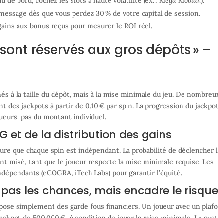
u de bord, cochez les slots à haute volatilité (ex. :
Mega Moolah
).
 message dès que vous perdez 30 % de votre capital de session.
 gains aux bonus reçus pour mesurer le ROI réel.
s sont réservés aux gros dépôts » –
és à la taille du dépôt, mais à la mise minimale du jeu. De nombreu
ent des jackpots à partir de 0,10 € par spin. La progression du jackpo
ueurs, pas du montant individuel.
 et de la distribution des gains
re que chaque spin est indépendant. La probabilité de déclencher 
nt misé, tant que le joueur respecte la mise minimale requise. Les
indépendants (eCOGRA, iTech Labs) pour garantir l’équité.
as les chances, mais encadre le risqu
impose simplement des garde‑fous financiers. Un joueur avec un plaf
 jackpot de 500 000 €, à condition de jouer la mise minimale. Le sy