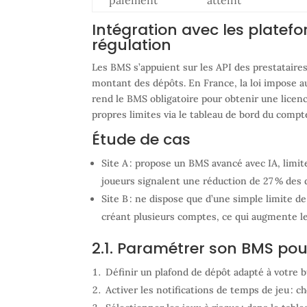
paiement
atteint
Intégration avec les platef
régulation
Les BMS s’appuient sur les API des prestataires 
montant des dépôts. En France, la loi impose au
rend le BMS obligatoire pour obtenir une licen
propres limites via le tableau de bord du compt
Étude de cas
Site A : propose un BMS avancé avec IA, limi
joueurs signalent une réduction de 27 % des
Site B : ne dispose que d’une simple limite d
créant plusieurs comptes, ce qui augmente l
2.1. Paramétrer son BMS pour
Définir un plafond de dépôt adapté à votre bu
Activer les notifications de temps de jeu : 