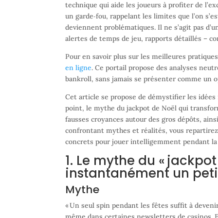
technique qui aide les joueurs à profiter de l’
un garde‑fou, rappelant les limites que l’on s’es
deviennent problématiques. Il ne s’agit pas d’un
alertes de temps de jeu, rapports détaillés – c
Pour en savoir plus sur les meilleures pratique
en ligne
. Ce portail propose des analyses neutr
bankroll, sans jamais se présenter comme un o
Cet article se propose de démystifier les idée
point, le mythe du jackpot de Noël qui transfor
fausses croyances autour des gros dépôts, ains
confrontant mythes et réalités, vous repartirez
concrets pour jouer intelligemment pendant la p
1. Le mythe du « jackpot
instantanément un peti
Mythe
« Un seul spin pendant les fêtes suffit à deveni
même dans certaines newsletters de casinos. El