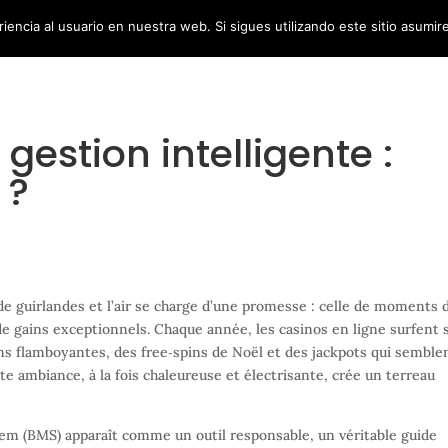
fection. * However, the dangerous code has been removed, and the fil
iencia al usuario en nuestra web. Si sigues utilizando este sitio asum
 gestion intelligente :
 ?
t de guirlandes et l’air se charge d’une promesse : celle de moments 
 de gains exceptionnels. Chaque année, les casinos en ligne surfent 
ns flamboyantes, des free‑spins de Noël et des jackpots qui semble
te ambiance, à la fois chaleureuse et électrisante, crée un terreau
m (BMS) apparaît comme un outil responsable, un véritable guide