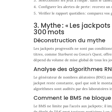
Sélectionner les jeux à risque : dans le tablea
Configurer les alertes de perte : recevez un
Vérifier le rapport quotidien : comparez vos
3. Mythe : « Les jackpot
300 mots
Déconstruction du mythe
Les jackpots progressifs ne sont pas conditionn
titres, comme
Starburst
ou
Gonzo’s Quest
, offr
dépend du volume de mise global de tous les jo
Analyse des algorithmes RNG
Le générateur de nombres aléatoires (RNG) assu
jackpot reste constante, quel que soit le monta
algorithmes sont audités par des laboratoires 
Comment le BMS ne bloque p
Le BMS ne limite pas l’accès aux jackpots ; il 
de dépôt de 50 € peut toujours participer à un