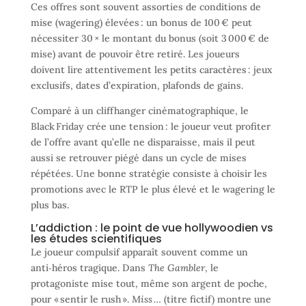
Ces offres sont souvent assorties de conditions de
mise (wagering) élevées : un bonus de 100 € peut
nécessiter 30 × le montant du bonus (soit 3 000 € de
mise) avant de pouvoir être retiré. Les joueurs
doivent lire attentivement les petits caractères : jeux
exclusifs, dates d’expiration, plafonds de gains.
Comparé à un cliffhanger cinématographique, le
Black Friday crée une tension : le joueur veut profiter
de l’offre avant qu’elle ne disparaisse, mais il peut
aussi se retrouver piégé dans un cycle de mises
répétées. Une bonne stratégie consiste à choisir les
promotions avec le RTP le plus élevé et le wagering le
plus bas.
L’addiction : le point de vue hollywoodien vs
les études scientifiques
Le joueur compulsif apparaît souvent comme un
anti‑héros tragique. Dans
The Gambler
, le
protagoniste mise tout, même son argent de poche,
pour « sentir le rush ».
Miss …
(titre fictif) montre une