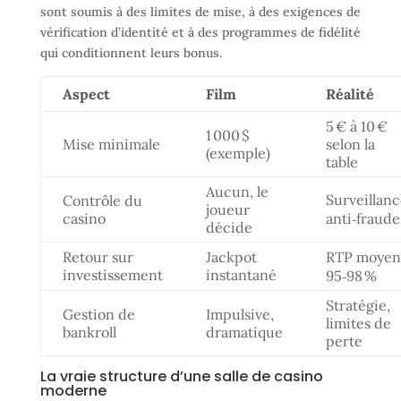
sont soumis à des limites de mise, à des exigences de
vérification d’identité et à des programmes de fidélité
qui conditionnent leurs bonus.
Aspect
Film
Réalité
5 € à 10 €
1 000 $
Mise minimale
selon la
(exemple)
table
Aucun, le
Surveillan
Contrôle du
joueur
casino
anti‑fraude
décide
Retour sur
Jackpot
RTP moyen
investissement
instantané
95‑98 %
Stratégie,
Gestion de
Impulsive,
limites de
bankroll
dramatique
perte
La vraie structure d’une salle de casino
moderne