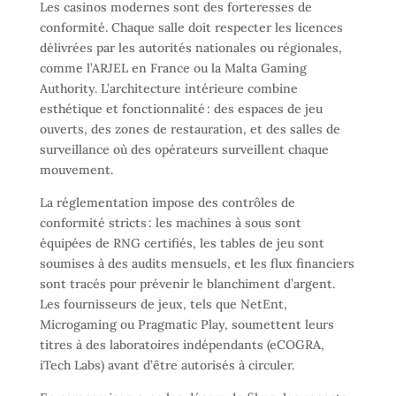
Les casinos modernes sont des forteresses de
conformité. Chaque salle doit respecter les licences
délivrées par les autorités nationales ou régionales,
comme l’ARJEL en France ou la Malta Gaming
Authority. L’architecture intérieure combine
esthétique et fonctionnalité : des espaces de jeu
ouverts, des zones de restauration, et des salles de
surveillance où des opérateurs surveillent chaque
mouvement.
La réglementation impose des contrôles de
conformité stricts : les machines à sous sont
équipées de RNG certifiés, les tables de jeu sont
soumises à des audits mensuels, et les flux financiers
sont tracés pour prévenir le blanchiment d’argent.
Les fournisseurs de jeux, tels que NetEnt,
Microgaming ou Pragmatic Play, soumettent leurs
titres à des laboratoires indépendants (eCOGRA,
iTech Labs) avant d’être autorisés à circuler.