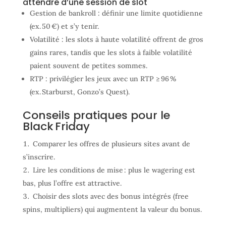
attendre d’une session de slot
Gestion de bankroll : définir une limite quotidienne
(ex. 50 €) et s’y tenir.
Volatilité : les slots à haute volatilité offrent de gros
gains rares, tandis que les slots à faible volatilité
paient souvent de petites sommes.
RTP : privilégier les jeux avec un RTP ≥ 96 %
(ex. Starburst, Gonzo’s Quest).
Conseils pratiques pour le
Black Friday
Comparer les offres de plusieurs sites avant de
s’inscrire.
Lire les conditions de mise : plus le wagering est
bas, plus l’offre est attractive.
Choisir des slots avec des bonus intégrés (free
spins, multipliers) qui augmentent la valeur du bonus.