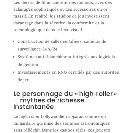
Les décors de films coûtent des millions, avec des
éclairages sophistiqués et des accessoires en or
massif. En réalité, les studios de jeu investissent
davantage dans la sécurité, la conformité et la
technologie que dans le luxe visuel.
Construction de salles certifiées, caméras de
surveillance 24 h/24
Systèmes anti‑blanchiment intégrés aux logiciels
de gestion
Investissements en RNG certifiés par des autorités
de jeu
Le personnage du « high‑roller »
– mythes de richesse
instantanée
Le high‑roller hollywoodien apparaît comme un
milliardaire qui mise des sommes astronomiques
sans réfléchir. Dans les casinos réels, ces joueurs