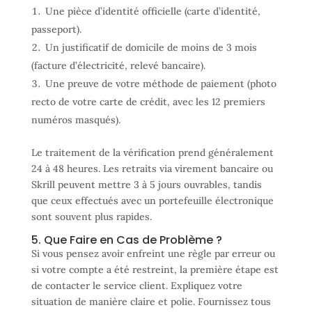
Une pièce d’identité officielle (carte d’identité,
passeport).
Un justificatif de domicile de moins de 3 mois
(facture d’électricité, relevé bancaire).
Une preuve de votre méthode de paiement (photo
recto de votre carte de crédit, avec les 12 premiers
numéros masqués).
Le traitement de la vérification prend généralement
24 à 48 heures. Les retraits via virement bancaire ou
Skrill peuvent mettre 3 à 5 jours ouvrables, tandis
que ceux effectués avec un portefeuille électronique
sont souvent plus rapides.
5. Que Faire en Cas de Problème ?
Si vous pensez avoir enfreint une règle par erreur ou
si votre compte a été restreint, la première étape est
de contacter le service client. Expliquez votre
situation de manière claire et polie. Fournissez tous