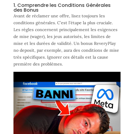
1. Comprendre les Conditions Générales
des Bonus
Avant de réclamer une offre, lisez toujours les
conditions générales. C’est l’étape la plus cruciale.
Les règles concernent principalement les exigences
de mise (wager), les jeux autorisés, les limites de
mise et les durées de validité. Un bonus ReveryPlay
no deposit, par exemple, aura des conditions de mise
très spécifiques. Ignorer ces détails est la cause
première des problèmes.