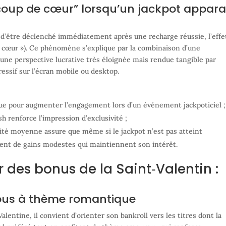
oup de cœur” lorsqu’un jackpot appara
 d’être déclenché immédiatement après une recharge réussie, l’effe
e cœur »). Ce phénomène s’explique par la combinaison d’une
’une perspective lucrative très éloignée mais rendue tangible par
essif sur l’écran mobile ou desktop.
ue pour augmenter l’engagement lors d’un événement jackpoticiel ;
sh renforce l’impression d’exclusivité ;
lité moyenne assure que même si le jackpot n’est pas atteint
ent de gains modestes qui maintiennent son intérêt.
r des bonus de la Saint‑Valentin :
sous à thème romantique
alentine, il convient d’orienter son bankroll vers les titres dont la