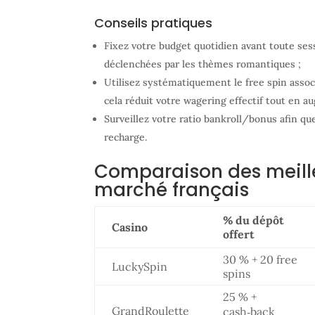
Conseils pratiques
Fixez votre budget quotidien avant toute sess
déclenchées par les thèmes romantiques ;
Utilisez systématiquement le free spin asso
cela réduit votre wagering effectif tout en a
Surveillez votre ratio bankroll/bonus afin qu
recharge.
Comparaison des meilleu
marché français
% du dépôt
Casino
offert
30 % + 20 free
LuckySpin
spins
25 % +
GrandRoulette
cash‑back