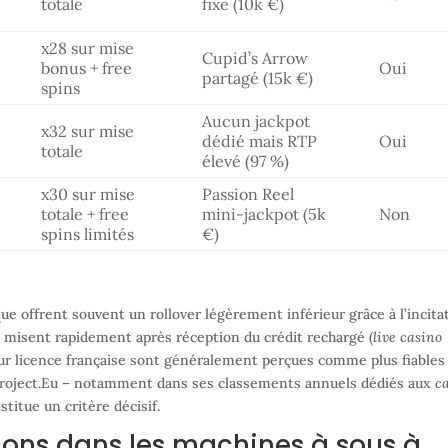
totale
fixe (10k €)
x28 sur mise
Cupid’s Arrow
bonus + free
Oui
partagé (15k €)
spins
Aucun jackpot
x32 sur mise
dédié mais RTP
Oui
totale
élevé (97 %)
x30 sur mise
Passion Reel
totale + free
mini-jackpot (5k
Non
spins limités
€)
 offrent souvent un rollover légèrement inférieur grâce à l’incita
 misent rapidement après réception du crédit rechargé (
live casino
leur licence française sont généralement perçues comme plus fiables
uproject.Eu – notamment dans ses classements annuels dédiés aux
c
titue un critère décisif.
ions dans les machines à sous à