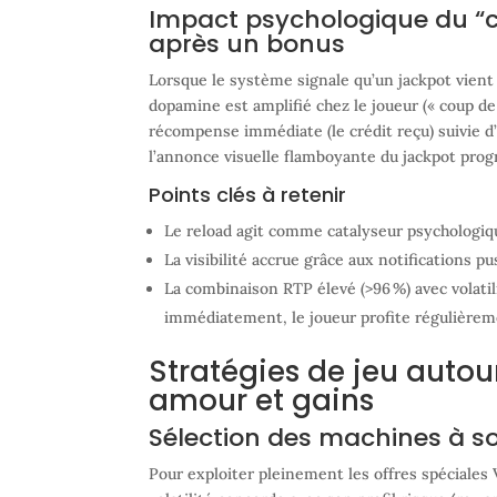
Impact psychologique du “c
après un bonus
Lorsque le système signale qu’un jackpot vient
dopamine est amplifié chez le joueur (« coup d
récompense immédiate (le crédit reçu) suivie d
l’annonce visuelle flamboyante du jackpot progr
Points clés à retenir
Le reload agit comme catalyseur psychologiq
La visibilité accrue grâce aux notifications pu
La combinaison RTP élevé (>96 %) avec volati
immédiatement, le joueur profite régulièrem
Stratégies de jeu autou
amour et gains
Sélection des machines à 
Pour exploiter pleinement les offres spéciales V