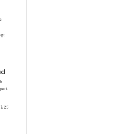
e
ngt
ad
sh
part
’à 25