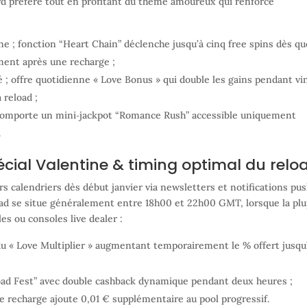
ard préféré tout en profitant du thème amoureux qui renforce
ne ; fonction “Heart Chain” déclenche jusqu’à cinq free spins dès qu
ment après une recharge ;
té ; offre quotidienne « Love Bonus » qui double les gains pendant vi
 reload ;
 ; comporte un mini‑jackpot “Romance Rush” accessible uniquement
.
cial Valentine & timing optimal du relo
s calendriers dès début janvier via newsletters et notifications pu
oad se situe généralement entre 18h00 et 22h00 GMT, lorsque la plu
les ou consoles live dealer :
du « Love Multiplier » augmentant temporairement le % offert jusqu
eload Fest” avec double cashback dynamique pendant deux heures ;
ue recharge ajoute 0,01 € supplémentaire au pool progressif.