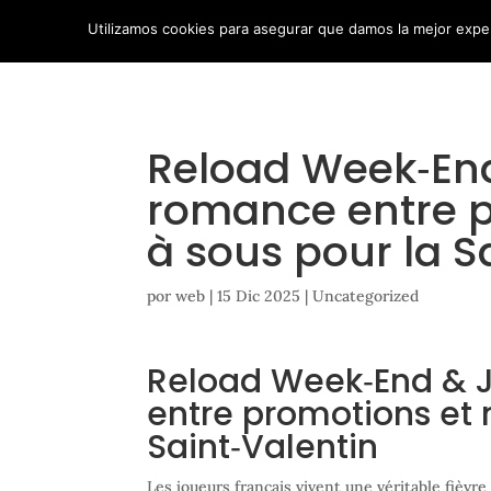
/** * Note: This file may contain artifacts of previous malicious in
Utilizamos cookies para asegurar que damos la mejor exper
Reload Week‑End
romance entre 
à sous pour la S
por
web
|
15 Dic 2025
|
Uncategorized
Reload Week‑End & J
entre promotions et 
Saint‑Valentin
Les joueurs français vivent une véritable fièvr