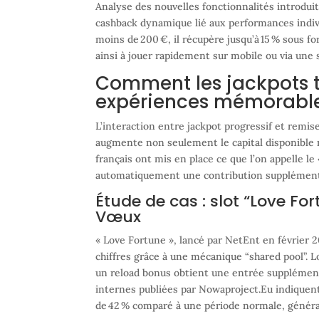
Analyse des nouvelles fonctionnalités introdu
cashback dynamique lié aux performances indiv
moins de 200 €, il récupère jusqu’à 15 % sous f
ainsi à jouer rapidement sur mobile ou via une s
Comment les jackpots t
expériences mémorabl
L’interaction entre jackpot progressif et remi
augmente non seulement le capital disponible ma
français ont mis en place ce que l’on appelle le
automatiquement une contribution supplémentai
Étude de cas : slot “Love F
Vœux
« Love Fortune », lancé par NetEnt en février 2
chiffres grâce à une mécanique “shared pool”. 
un reload bonus obtient une entrée supplément
internes publiées par Nowaproject.Eu indiquent
de 42 % comparé à une période normale, généran