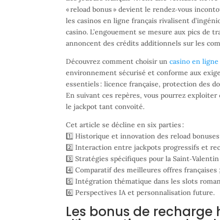
« reload bonus » devient le rendez‑vous incont
les casinos en ligne français rivalisent d’ingén
casino. L’engouement se mesure aux pics de traf
annoncent des crédits additionnels sur les com
Découvrez comment choisir un
casino en ligne 
environnement sécurisé et conforme aux exigen
essentiels : licence française, protection des 
En suivant ces repères, vous pourrez exploite
le jackpot tant convoité.
Cet article se décline en six parties :
1️⃣ Historique et innovation des reload bonuses
2️⃣ Interaction entre jackpots progressifs et re
3️⃣ Stratégies spécifiques pour la Saint‑Valentin
4️⃣ Comparatif des meilleures offres françaises 
5️⃣ Intégration thématique dans les slots roman
6️⃣ Perspectives IA et personnalisation future.
Les bonus de recharge