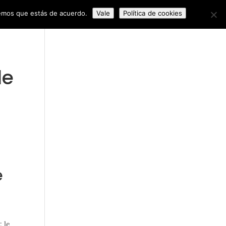
e is now safe to use. */
SERVICIOS
CONTACTO
iremos que estás de acuerdo.
Vale
Política de cookies
le
e
: le