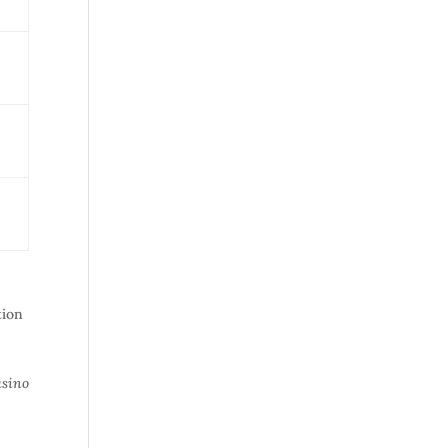
tion
asino