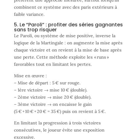
préfèrent une approche mesurée, surtout lorsqu’ils
combinent ce système avec des paris extérieurs à
faible variance.
5. Le “Paroli” : profiter des séries gagnantes
sans trop risquer
Le Paroli, ou système de mise positive, inverse la
logique de la Martingale : on augmente la mise après
chaque victoire et on revient à la mise de base après
une perte. Cette méthode exploite les « runs »
favorables tout en limitant les pertes.
Mise en œuvre :
– Mise de départ : 5 € sur rouge.
– 1ère victoire → mise 10 € (double).
– 2ème victoire → mise 20 € (double).
– 3ème victoire → on encaisse le gain
(5 € + 10 € + 20 € = 35 €) puis on revient à 5 €.
En limitant la progression à trois victoires
consécutives, le joueur évite une exposition
excessive.