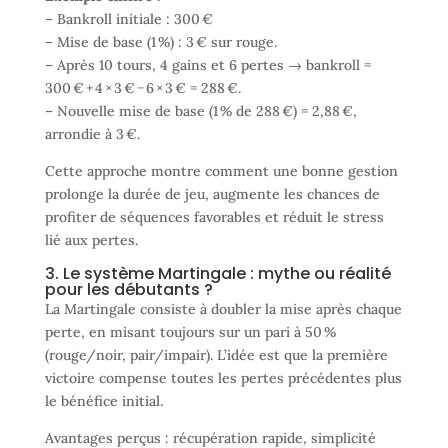
– Bankroll initiale : 300 €
– Mise de base (1 %) : 3 € sur rouge.
– Après 10 tours, 4 gains et 6 pertes → bankroll =
300 € + 4 × 3 € − 6 × 3 € = 288 €.
– Nouvelle mise de base (1 % de 288 €) = 2,88 €,
arrondie à 3 €.
Cette approche montre comment une bonne gestion
prolonge la durée de jeu, augmente les chances de
profiter de séquences favorables et réduit le stress
lié aux pertes.
3. Le système Martingale : mythe ou réalité
pour les débutants ?
La Martingale consiste à doubler la mise après chaque
perte, en misant toujours sur un pari à 50 %
(rouge/noir, pair/impair). L’idée est que la première
victoire compense toutes les pertes précédentes plus
le bénéfice initial.
Avantages perçus : récupération rapide, simplicité