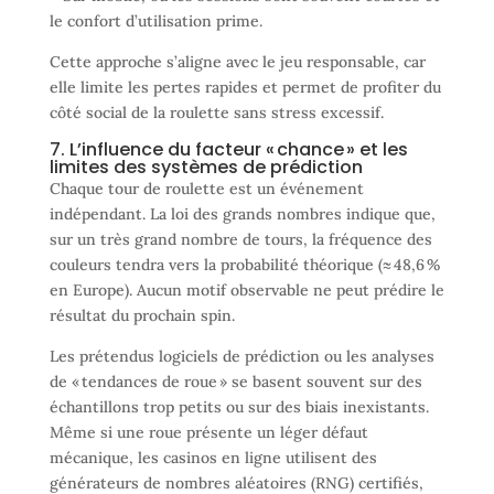
le confort d’utilisation prime.
Cette approche s’aligne avec le jeu responsable, car
elle limite les pertes rapides et permet de profiter du
côté social de la roulette sans stress excessif.
7. L’influence du facteur « chance » et les
limites des systèmes de prédiction
Chaque tour de roulette est un événement
indépendant. La loi des grands nombres indique que,
sur un très grand nombre de tours, la fréquence des
couleurs tendra vers la probabilité théorique (≈ 48,6 %
en Europe). Aucun motif observable ne peut prédire le
résultat du prochain spin.
Les prétendus logiciels de prédiction ou les analyses
de « tendances de roue » se basent souvent sur des
échantillons trop petits ou sur des biais inexistants.
Même si une roue présente un léger défaut
mécanique, les casinos en ligne utilisent des
générateurs de nombres aléatoires (RNG) certifiés,