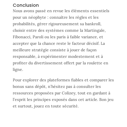
Conclusion
Nous avons passé en revue les éléments essentiels
pour un néophyte : connaître les règles et les
probabilités, gérer rigoureusement sa bankroll,
choisir entre des systèmes comme la Martingale,
Fibonacci, Paroli ou les paris à faible variance, et
accepter que la chance reste le facteur décisif. La
meilleure stratégie consiste à jouer de façon
responsable, à expérimenter modestement et à
profiter du divertissement offert par la roulette en
ligne.
Pour explorer des plateformes fiables et comparer les
bonus sans dépôt, n’hésitez pas à consulter les
ressources proposées par Colizey, tout en gardant à
l’esprit les principes exposés dans cet article. Bon jeu
et surtout, jouez en toute sécurité.