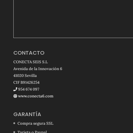
CONTACTO
CONECTA SEIS S.L
Avenida de la Innovación 6
41020 Sevilla
CIF B91426254
954 674 097
www.conecta6.com
GARANTÍA
Compra segura SSL
Tarjeta o Paypal