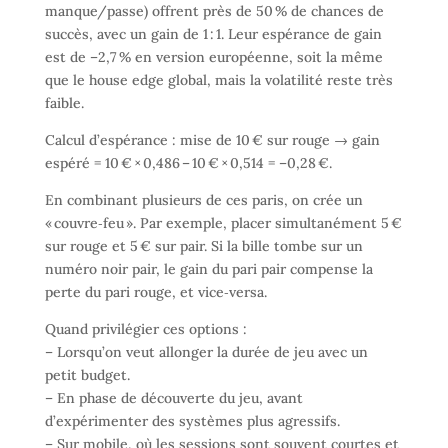
manque/passe) offrent près de 50 % de chances de
succès, avec un gain de 1 : 1. Leur espérance de gain
est de –2,7 % en version européenne, soit la même
que le house edge global, mais la volatilité reste très
faible.
Calcul d’espérance : mise de 10 € sur rouge → gain
espéré = 10 € × 0,486 – 10 € × 0,514 = –0,28 €.
En combinant plusieurs de ces paris, on crée un
« couvre‑feu ». Par exemple, placer simultanément 5 €
sur rouge et 5 € sur pair. Si la bille tombe sur un
numéro noir pair, le gain du pari pair compense la
perte du pari rouge, et vice‑versa.
Quand privilégier ces options :
– Lorsqu’on veut allonger la durée de jeu avec un
petit budget.
– En phase de découverte du jeu, avant
d’expérimenter des systèmes plus agressifs.
– Sur mobile, où les sessions sont souvent courtes et