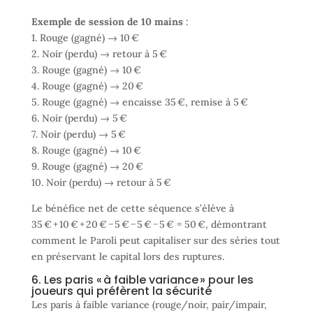
Exemple de session de 10 mains
:
1. Rouge (gagné) → 10 €
2. Noir (perdu) → retour à 5 €
3. Rouge (gagné) → 10 €
4. Rouge (gagné) → 20 €
5. Rouge (gagné) → encaisse 35 €, remise à 5 €
6. Noir (perdu) → 5 €
7. Noir (perdu) → 5 €
8. Rouge (gagné) → 10 €
9. Rouge (gagné) → 20 €
10. Noir (perdu) → retour à 5 €
Le bénéfice net de cette séquence s’élève à
35 € + 10 € + 20 € − 5 € − 5 € − 5 € = 50 €, démontrant
comment le Paroli peut capitaliser sur des séries tout
en préservant le capital lors des ruptures.
6. Les paris « à faible variance » pour les
joueurs qui préfèrent la sécurité
Les paris à faible variance (rouge/noir, pair/impair,