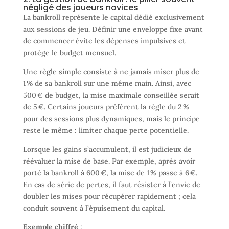
négligé des joueurs novices
La bankroll représente le capital dédié exclusivement
aux sessions de jeu. Définir une enveloppe fixe avant
de commencer évite les dépenses impulsives et
protège le budget mensuel.
Une règle simple consiste à ne jamais miser plus de
1 % de sa bankroll sur une même main. Ainsi, avec
500 € de budget, la mise maximale conseillée serait
de 5 €. Certains joueurs préfèrent la règle du 2 %
pour des sessions plus dynamiques, mais le principe
reste le même : limiter chaque perte potentielle.
Lorsque les gains s’accumulent, il est judicieux de
réévaluer la mise de base. Par exemple, après avoir
porté la bankroll à 600 €, la mise de 1 % passe à 6 €.
En cas de série de pertes, il faut résister à l’envie de
doubler les mises pour récupérer rapidement ; cela
conduit souvent à l’épuisement du capital.
Exemple chiffré
: