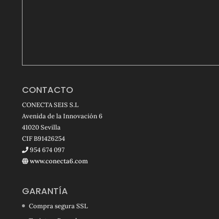
CONTACTO
CONECTA SEIS S.L
Avenida de la Innovación 6
41020 Sevilla
CIF B91426254
954 674 097
www.conecta6.com
GARANTÍA
Compra segura SSL