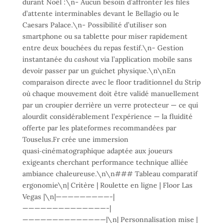
durant Noël :\n- Aucun besoin d’affronter les files
d’attente interminables devant le Bellagio ou le
Caesars Palace.\n- Possibilité d’utiliser son
smartphone ou sa tablette pour miser rapidement
entre deux bouchées du repas festif.\n- Gestion
instantanée du
cashout
via l’application mobile sans
devoir passer par un guichet physique.\n\nEn
comparaison directe avec le floor traditionnel du Strip
où chaque mouvement doit être validé manuellement
par un croupier derrière un verre protecteur — ce qui
alourdit considérablement l’expérience — la fluidité
offerte par les plateformes recommandées par
Touselus.Fr crée une immersion
quasi‑cinématographique adaptée aux joueurs
exigeants cherchant performance technique alliée
ambiance chaleureuse.\n\n### Tableau comparatif
ergonomie\n| Critère | Roulette en ligne | Floor Las
Vegas |\n|—————————-|
——————————————-|
——————————————|\n| Personnalisation mise |