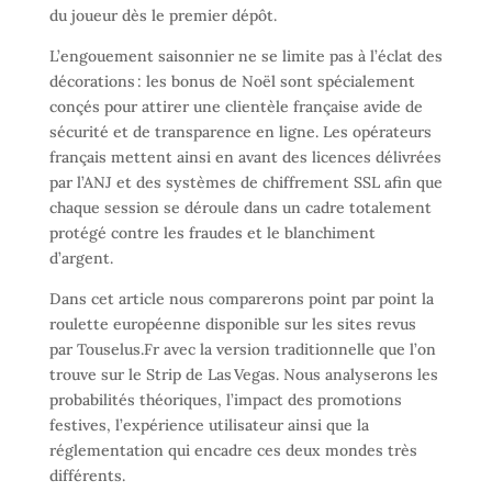
du joueur dès le premier dépôt.
L’engouement saisonnier ne se limite pas à l’éclat des
décorations : les bonus de Noël sont spécialement
conçés pour attirer une clientèle française avide de
sécurité et de transparence en ligne. Les opérateurs
français mettent ainsi en avant des licences délivrées
par l’ANJ et des systèmes de chiffrement SSL afin que
chaque session se déroule dans un cadre totalement
protégé contre les fraudes et le blanchiment
d’argent.
Dans cet article nous comparerons point par point la
roulette européenne disponible sur les sites revus
par Touselus.Fr avec la version traditionnelle que l’on
trouve sur le Strip de Las Vegas. Nous analyserons les
probabilités théoriques, l’impact des promotions
festives, l’expérience utilisateur ainsi que la
réglementation qui encadre ces deux mondes très
différents.