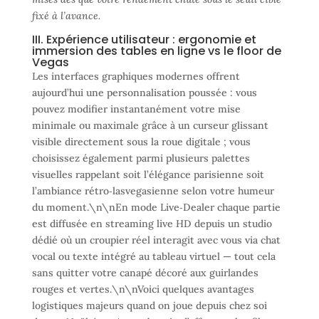
fixé à l’avance.
III. Expérience utilisateur : ergonomie et
immersion des tables en ligne vs le floor de
Vegas
Les interfaces graphiques modernes offrent
aujourd’hui une personnalisation poussée : vous
pouvez modifier instantanément votre mise
minimale ou maximale grâce à un curseur glissant
visible directement sous la roue digitale ; vous
choisissez également parmi plusieurs palettes
visuelles rappelant soit l’élégance parisienne soit
l’ambiance rétro‑lasvegasienne selon votre humeur
du moment.\n\nEn mode Live‑Dealer chaque partie
est diffusée en streaming live HD depuis un studio
dédié où un croupier réel interagit avec vous via chat
vocal ou texte intégré au tableau virtuel — tout cela
sans quitter votre canapé décoré aux guirlandes
rouges et vertes.\n\nVoici quelques avantages
logistiques majeurs quand on joue depuis chez soi