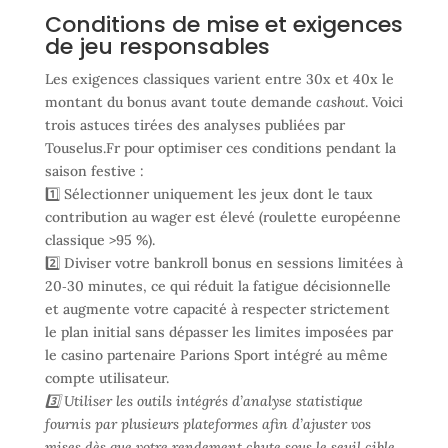
Conditions de mise et exigences
de jeu responsables
Les exigences classiques varient entre 30x et 40x le
montant du bonus avant toute demande
cashout
. Voici
trois astuces tirées des analyses publiées par
Touselus.Fr pour optimiser ces conditions pendant la
saison festive :
1️⃣ Sélectionner uniquement les jeux dont le taux
contribution au wager est élevé (roulette européenne
classique >95 %).
2️⃣ Diviser votre bankroll bonus en sessions limitées à
20‑30 minutes, ce qui réduit la fatigue décisionnelle
et augmente votre capacité à respecter strictement
le plan initial sans dépasser les limites imposées par
le casino partenaire Parions Sport intégré au même
compte utilisateur.
3️⃣ Utiliser les outils intégrés d’analyse statistique
fournis par plusieurs plateformes afin d’ajuster vos
mises dès que votre rendement chute sous le seuil cible