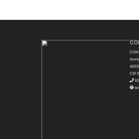
CO
CONE
Aven
4102
CIF 
95
ww