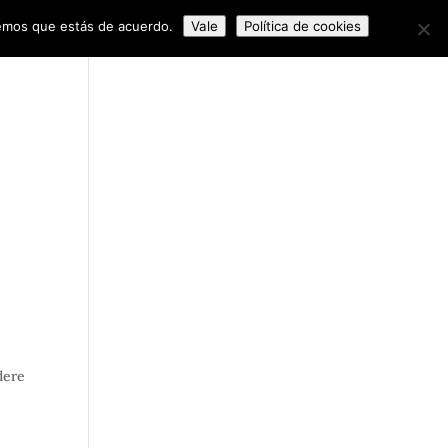
e is now safe to use. */
SERVICIOS
CONTACTO
iremos que estás de acuerdo.
Vale
Política de cookies
l
dere