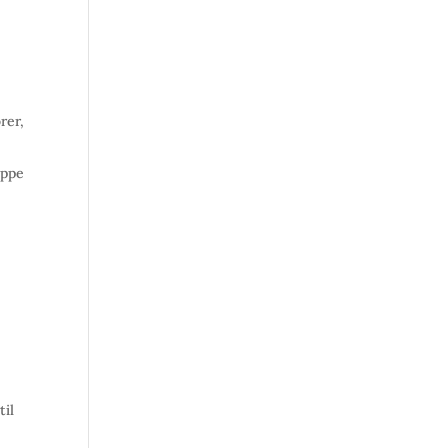
rer,
oppe
til