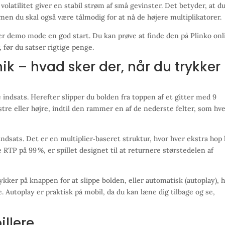
 volatilitet giver en stabil strøm af små gevinster. Det betyder, at d
men du skal også være tålmodig for at nå de højere multiplikatorer.
, er demo mode en god start. Du kan prøve at finde den på Plinko onl
 før du satser rigtige penge.
– hvad sker der, når du trykker
e indsats. Herefter slipper du bolden fra toppen af et gitter med 9
stre eller højre, indtil den rammer en af de nederste felter, som hv
 indsats. Det er en multiplier‑baseret struktur, hvor hver ekstra hop
 RTP på 99 %, er spillet designet til at returnere størstedelen af
ykker på knappen for at slippe bolden, eller automatisk (autoplay), 
e. Autoplay er praktisk på mobil, da du kan læne dig tilbage og se,
illere