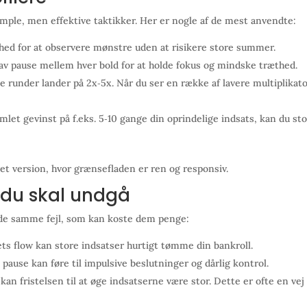
imple, men effektive taktikker. Her er nogle af de mest anvendte:
ghed for at observere mønstre uden at risikere store summer.
 lav pause mellem hver bold for at holde fokus og mindske træthed.
e runder lander på 2x‑5x. Når du ser en række af lavere multiplikato
let gevinst på f.eks. 5‑10 gange din oprindelige indsats, kan du st
t version, hvor grænsefladen er ren og responsiv.
 du skal undgå
 de samme fejl, som kan koste dem penge:
lets flow kan store indsatser hurtigt tømme din bankroll.
 pause kan føre til impulsive beslutninger og dårlig kontrol.
kan fristelsen til at øge indsatserne være stor. Dette er ofte en vej 