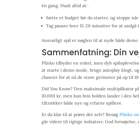
én gang. Husk altid at:
Sætte et budget før du starter, og stoppe nå
Tag pauser hver 15‑20 minutter for at undgå 
Ansvarligt spil er nøglen til at nyde både demo 
Sammenfatning: Din vej 
Plinko tilbyder en enkel, men dyb spiloplevelse
at starte i demo mode, bruge autoplay klogt, og
chancer for at nå de store gevinster på op til 1
Did You Know? Den maksimale multiplikator på 
10.000 kr, men kun hvis bolden lander i den helt
tiltrækker både nye og erfarne spillere.
Er du klar til at prøve det selv? Besøg
Plinko on
går videre til rigtige indsatser. God fornøjelse, 