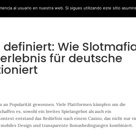
fection. * However, the dangerous code has been removed, and the fil
iencia al usuario en nuestra web. Si sigues utilizando este sitio asum
 definiert: Wie Slotmafi
erlebnis für deutsche
ioniert
rm an Popularität gewonnen. Viele Plattformen kämpfen um die
haffen es, sowohl ein breites Spielangebot als auch ein
Kontext entstand das Bedürfnis nach einem Casino, das nicht nur vi
in mobiles Design und transparente Bonusbedingungen kombiniert.