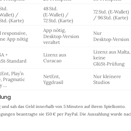
Std.
48 Std.
72 Std. (E‑Wallet)
Wallet) /
(E‑Wallet) /
/ 96 Std. (Karte)
Std. (Karte)
72 Std. (Karte)
App nötig,
l responsive,
Nur
Desktop‑Version
ine App nötig
Desktop‑Version
veraltet
Lizenz aus Malta,
A +
Lizenz aus
keine
Curacao
üSt‑Standard
GlüSt‑Prüfung
Ent, Play’n
NetEnt,
Nur kleinere
, Pragmatic
Yggdrasil
Studios
ay …
hlung
 und sah das Geld innerhalb von 5 Minuten auf ihrem Spielkonto.
ngungen beantragte sie 150 € per PayPal. Die Auszahlung wurde nac