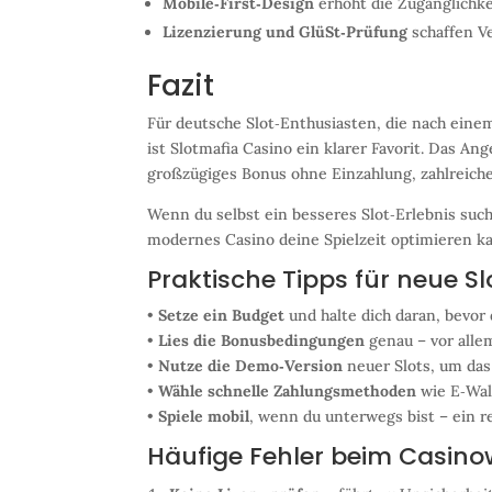
Mobile‑First‑Design
erhöht die Zugänglichke
Lizenzierung und GlüSt‑Prüfung
schaffen Ve
Fazit
Für deutsche Slot‑Enthusiasten, die nach eine
ist Slotmafia Casino ein klarer Favorit. Das A
großzügiges Bonus ohne Einzahlung, zahlreiche
Wenn du selbst ein besseres Slot‑Erlebnis such
modernes Casino deine Spielzeit optimieren k
Praktische Tipps für neue Sl
•
Setze ein Budget
und halte dich daran, bevor
•
Lies die Bonusbedingungen
genau – vor alle
•
Nutze die Demo‑Version
neuer Slots, um das 
•
Wähle schnelle Zahlungsmethoden
wie E‑Wal
•
Spiele mobil
, wenn du unterwegs bist – ein r
Häufige Fehler beim Casino