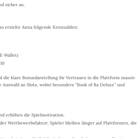
d sicher an.
no erzielte Anna folgende Kennzahlen:
(E‑Wallet)
/10
d die klare Bonusdarstellung ihr Vertrauen in die Plattform massiv
e Auswahl an Slots, wobei besonders “Book of Ra Deluxe” und
nd erhöhen die Spielmotivation.
er Wettbewerbsfaktor; Spieler bleiben länger auf Plattformen, die