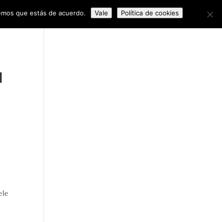
e is now safe to use. */
SERVICIOS
CONTACTO
iremos que estás de acuerdo.
Vale
Política de cookies
a
ele