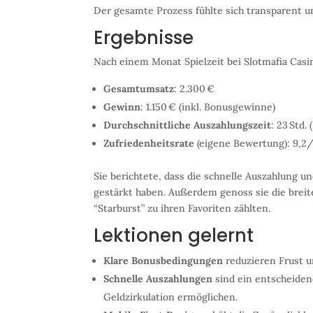
Der gesamte Prozess fühlte sich transparent un
Ergebnisse
Nach einem Monat Spielzeit bei Slotmafia Casi
Gesamtumsatz
: 2.300 €
Gewinn
: 1.150 € (inkl. Bonusgewinne)
Durchschnittliche Auszahlungszeit
: 23 Std. 
Zufriedenheitsrate
(eigene Bewertung): 9,2
Sie berichtete, dass die schnelle Auszahlung un
gestärkt haben. Außerdem genoss sie die breit
“Starburst” zu ihren Favoriten zählten.
Lektionen gelernt
Klare Bonusbedingungen
reduzieren Frust u
Schnelle Auszahlungen
sind ein entscheidend
Geldzirkulation ermöglichen.