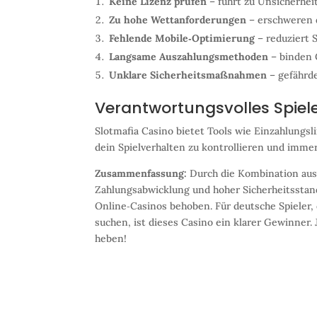
Keine Lizenz prüfen
– führt zu Unsicherhei
Zu hohe Wettanforderungen
– erschweren 
Fehlende Mobile‑Optimierung
– reduziert 
Langsame Auszahlungsmethoden
– binden 
Unklare Sicherheitsmaßnahmen
– gefährd
Verantwortungsvolles Spiel
Slotmafia Casino bietet Tools wie Einzahlungsl
dein Spielverhalten zu kontrollieren und imme
Zusammenfassung:
Durch die Kombination aus
Zahlungsabwicklung und hoher Sicherheitsstan
Online‑Casinos behoben. Für deutsche Spieler
suchen, ist dieses Casino ein klarer Gewinner.
heben!