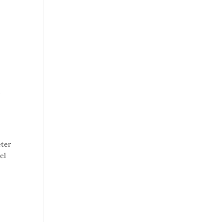
m
eter
el