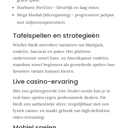
gratis spins.
Starburst (NetEnt) – kleurrijk en laag risico.
Mega Moolah (Microgaming) – progressieve jackpot
met miljoenenpotentieel.
Tafelspellen en strategieën
WinBet biedt meerdere varianten van blackjack,
roulette, baccarat en poker. Het platform
ondersteunt zowel Euro‑ en Amerikaanse roulette,
waardoor zowel beginners als gevorderde spelers hun
favoriete variant kunnen kiezen.
Live casino-ervaring
Met een geïntegreerde Live Dealer‑sectie kun je in
real‑time spelen tegen professionele dealers. Dit
biedt een authentieke sfeer, vergelijkbaar met een
fysiek casino, en maakt gebruik van high‑definition
video‑streaming.
Mobiel spelen