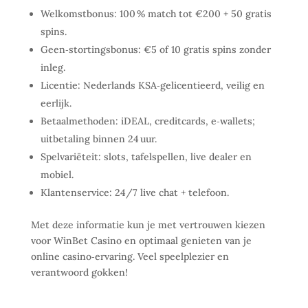
Welkomstbonus: 100 % match tot €200 + 50 gratis
spins.
Geen‑stortingsbonus: €5 of 10 gratis spins zonder
inleg.
Licentie: Nederlands KSA‑gelicentieerd, veilig en
eerlijk.
Betaalmethoden: iDEAL, creditcards, e‑wallets;
uitbetaling binnen 24 uur.
Spelvariëteit: slots, tafelspellen, live dealer en
mobiel.
Klantenservice: 24/7 live chat + telefoon.
Met deze informatie kun je met vertrouwen kiezen
voor WinBet Casino en optimaal genieten van je
online casino‑ervaring. Veel speelplezier en
verantwoord gokken!