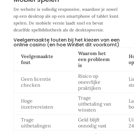
De website is volledig responsive, waardoor je zowel
op een desktop als op een smartphone of tablet kunt
spelen. De mobiele versie laadt snel en bevat
dezelfde spelbibliotheek als de desktopversie.
Veelgemaakte fouten bij het kiezen van een
online casino (en hoe WinBet dit voorkomt)
Waarom het
Veelgemaakte
Ho
een probleem
fout
op
is
Risico op
Geen licentie
Li
oneerlijke
checken
st
praktijken
Trage
Hoge
La
uitbetaling van
inzetvereisten
bo
winsten
Trage
Geld blijft
Ui
uitbetalingen
onnodig vast
24