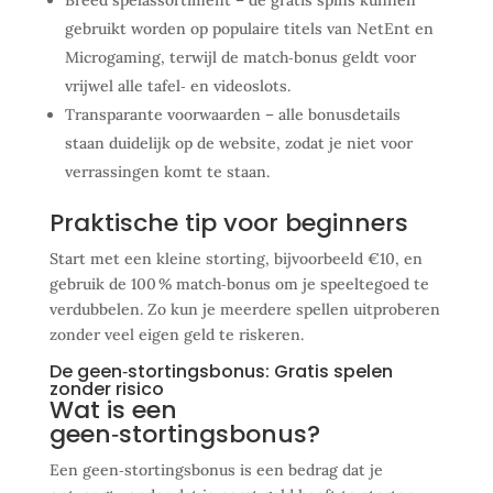
Breed spelassortiment – de gratis spins kunnen
gebruikt worden op populaire titels van NetEnt en
Microgaming, terwijl de match‑bonus geldt voor
vrijwel alle tafel‑ en videoslots.
Transparante voorwaarden – alle bonusdetails
staan duidelijk op de website, zodat je niet voor
verrassingen komt te staan.
Praktische tip voor beginners
Start met een kleine storting, bijvoorbeeld €10, en
gebruik de 100 % match‑bonus om je speeltegoed te
verdubbelen. Zo kun je meerdere spellen uitproberen
zonder veel eigen geld te riskeren.
De geen‑stortingsbonus: Gratis spelen
zonder risico
Wat is een
geen‑stortingsbonus?
Een geen‑stortingsbonus is een bedrag dat je