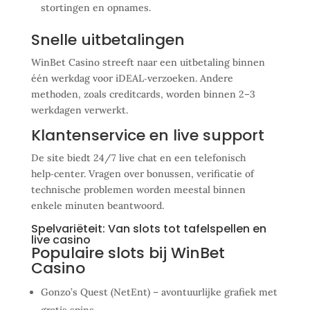
stortingen en opnames.
Snelle uitbetalingen
WinBet Casino streeft naar een uitbetaling binnen
één werkdag voor iDEAL‑verzoeken. Andere
methoden, zoals creditcards, worden binnen 2–3
werkdagen verwerkt.
Klantenservice en live support
De site biedt 24/7 live chat en een telefonisch
help‑center. Vragen over bonussen, verificatie of
technische problemen worden meestal binnen
enkele minuten beantwoord.
Spelvariëteit: Van slots tot tafelspellen en
live casino
Populaire slots bij WinBet
Casino
Gonzo’s Quest (NetEnt) – avontuurlijke grafiek met