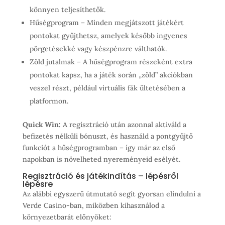
könnyen teljesíthetők.
Hűségprogram – Minden megjátszott játékért
pontokat gyűjthetsz, amelyek később ingyenes
pörgetésekké vagy készpénzre válthatók.
Zöld jutalmak – A hűségprogram részeként extra
pontokat kapsz, ha a játék során „zöld” akciókban
veszel részt, például virtuális fák ültetésében a
platformon.
Quick Win:
A regisztráció után azonnal aktiváld a
befizetés nélküli bónuszt, és használd a pontgyűjtő
funkciót a hűségprogramban – így már az első
napokban is növelheted nyereményeid esélyét.
Regisztráció és játékindítás – lépésről
lépésre
Az alábbi egyszerű útmutató segít gyorsan elindulni a
Verde Casino-ban, miközben kihasználod a
környezetbarát előnyöket: