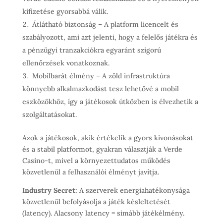
kifizetése gyorsabbá válik.
Átlátható biztonság – A platform licencelt és
szabályozott, ami azt jelenti, hogy a felelős játékra és
a pénzügyi tranzakciókra egyaránt szigorú
ellenőrzések vonatkoznak.
Mobilbarát élmény – A zöld infrastruktúra
könnyebb alkalmazkodást tesz lehetővé a mobil
eszközökhöz, így a játékosok útközben is élvezhetik a
szolgáltatásokat.
Azok a játékosok, akik értékelik a gyors kivonásokat
és a stabil platformot, gyakran választják a Verde
Casino-t, mivel a környezettudatos működés
közvetlenül a felhasználói élményt javítja.
Industry Secret:
A szerverek energiahatékonysága
közvetlenül befolyásolja a játék késleltetését
(latency). Alacsony latency = simább játékélmény.