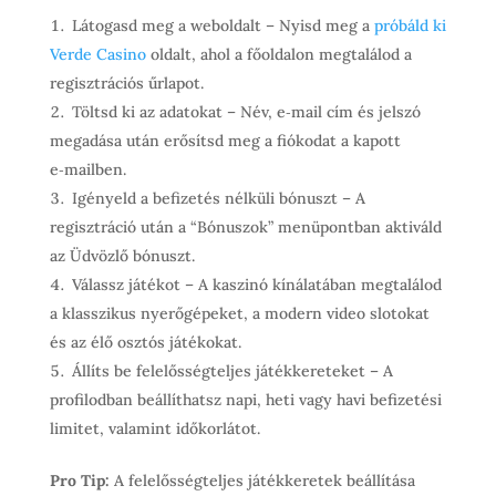
Látogasd meg a weboldalt – Nyisd meg a
próbáld ki
Verde Casino
oldalt, ahol a főoldalon megtalálod a
regisztrációs űrlapot.
Töltsd ki az adatokat – Név, e‑mail cím és jelszó
megadása után erősítsd meg a fiókodat a kapott
e‑mailben.
Igényeld a befizetés nélküli bónuszt – A
regisztráció után a “Bónuszok” menüpontban aktiváld
az Üdvözlő bónuszt.
Válassz játékot – A kaszinó kínálatában megtalálod
a klasszikus nyerőgépeket, a modern video slotokat
és az élő osztós játékokat.
Állíts be felelősségteljes játékkereteket – A
profilodban beállíthatsz napi, heti vagy havi befizetési
limitet, valamint időkorlátot.
Pro Tip:
A felelősségteljes játékkeretek beállítása