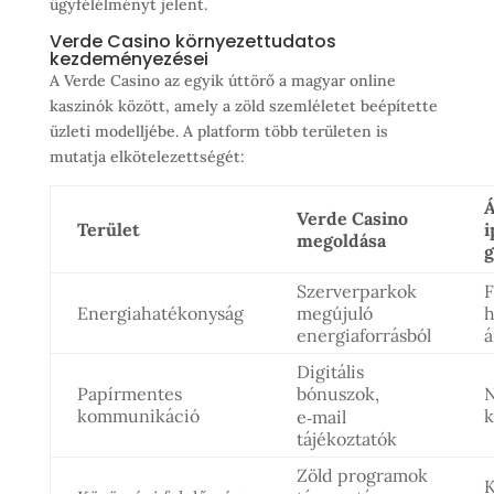
ügyfélélményt jelent.
Verde Casino környezettudatos
kezdeményezései
A Verde Casino az egyik úttörő a magyar online
kaszinók között, amely a zöld szemléletet beépítette
üzleti modelljébe. A platform több területen is
mutatja elkötelezettségét:
Á
Verde Casino
Terület
i
megoldása
g
Szerverparkok
F
Energiahatékonyság
megújuló
h
energiaforrásból
Digitális
Papírmentes
bónuszok,
N
kommunikáció
e‑mail
tájékoztatók
Zöld programok
K