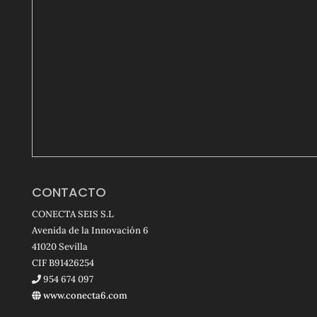
CONTACTO
CONECTA SEIS S.L
Avenida de la Innovación 6
41020 Sevilla
CIF B91426254
954 674 097
www.conecta6.com