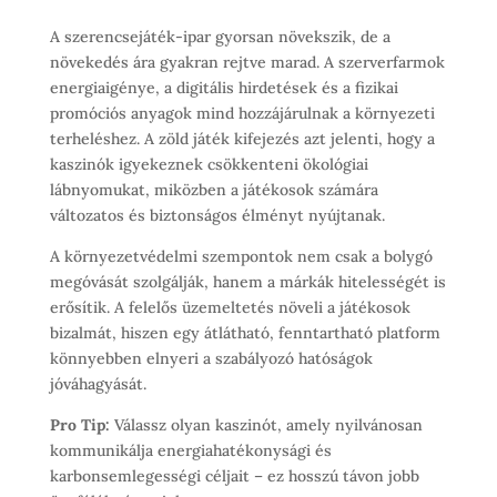
A szerencsejáték-ipar gyorsan növekszik, de a
növekedés ára gyakran rejtve marad. A szerverfarmok
energiaigénye, a digitális hirdetések és a fizikai
promóciós anyagok mind hozzájárulnak a környezeti
terheléshez. A zöld játék kifejezés azt jelenti, hogy a
kaszinók igyekeznek csökkenteni ökológiai
lábnyomukat, miközben a játékosok számára
változatos és biztonságos élményt nyújtanak.
A környezetvédelmi szempontok nem csak a bolygó
megóvását szolgálják, hanem a márkák hitelességét is
erősítik. A felelős üzemeltetés növeli a játékosok
bizalmát, hiszen egy átlátható, fenntartható platform
könnyebben elnyeri a szabályozó hatóságok
jóváhagyását.
Pro Tip:
Válassz olyan kaszinót, amely nyilvánosan
kommunikálja energiahatékonysági és
karbonsemlegességi céljait – ez hosszú távon jobb